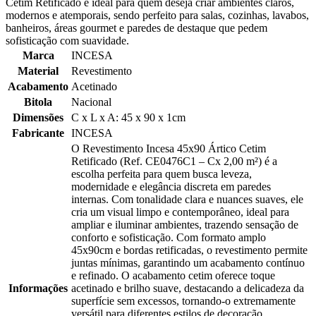
Cetim Retificado é ideal para quem deseja criar ambientes claros,
modernos e atemporais, sendo perfeito para salas, cozinhas, lavabos,
banheiros, áreas gourmet e paredes de destaque que pedem
sofisticação com suavidade.
Marca
INCESA
Material
Revestimento
Acabamento
Acetinado
Bitola
Nacional
Dimensões
C x L x A: 45 x 90 x 1cm
Fabricante
INCESA
O Revestimento Incesa 45x90 Ártico Cetim
Retificado (Ref. CE0476C1 – Cx 2,00 m²) é a
escolha perfeita para quem busca leveza,
modernidade e elegância discreta em paredes
internas. Com tonalidade clara e nuances suaves, ele
cria um visual limpo e contemporâneo, ideal para
ampliar e iluminar ambientes, trazendo sensação de
conforto e sofisticação. Com formato amplo
45x90cm e bordas retificadas, o revestimento permite
juntas mínimas, garantindo um acabamento contínuo
e refinado. O acabamento cetim oferece toque
Informações
acetinado e brilho suave, destacando a delicadeza da
superfície sem excessos, tornando-o extremamente
versátil para diferentes estilos de decoração.