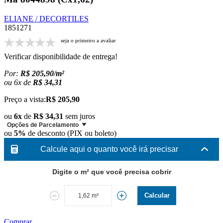
ELIANE / DECORTILES
1851271
seja o primeiro a avaliar
Verificar disponibilidade de entrega!
Por:
R$ 205,90/m²
ou
6
x
de
R$ 34,31
Preço a vista:
R$ 205,90
ou
6x
de
R$ 34,31
sem juros
Opções de Parcelamento
ou
5%
de desconto (PIX ou boleto)
Calcule aqui o quanto você irá precisar
Digite o m² que você precisa cobrir
Calcular
Comprar