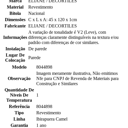
Marca
ELIANE / DECORTILES
Material
Revestimento
Bitola
Nacional
Dimensões
C x L x A: 45 x 120 x 1cm
Fabricante
ELIANE / DECORTILES
A variação de tonalidade é V2 (Leve), com
Informações
diferenças claramente distinguíveis na textura e/ou
padrão com diferenças de cor similares.
Instalação
De parede
Lugar De
Parede
Colocação
Modelo
8044898
Imagem meramente ilustrativa, Não emitimos
Observação
Nfe para CNPJ de Revenda de Materiais para
Construção e Similares
Quantidade De
Níveis De
1
Temperatura
Referência
8044898
Tipo
Revestimento
Linha
Ibirapuera Camel
Garantia
1 ano