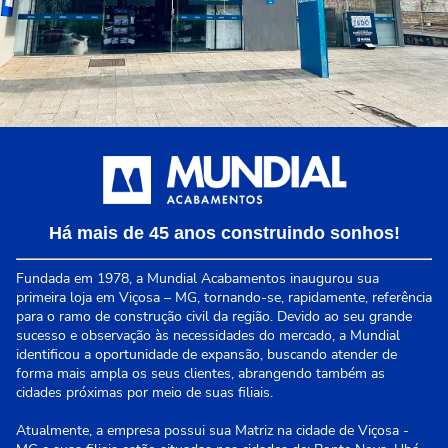
Há mais de 45 anos construindo sonhos!
Fundada em 1978, a Mundial Acabamentos inaugurou sua
primeira loja em Viçosa – MG, tornando-se, rapidamente, referência
para o ramo de construção civil da região. Devido ao seu grande
sucesso e observação às necessidades do mercado, a Mundial
identificou a oportunidade de expansão, buscando atender de
forma mais ampla os seus clientes, abrangendo também as
cidades próximas por meio de suas filiais.
Atualmente, a empresa possui sua Matriz na cidade de Viçosa -