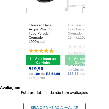
Chuveiro Deca
Toalheiro Térmico
K
Acqua Plus Com
127v Deca You
D
Tubo Parede
Cromado
A
Cromado
2044.c110d.aqc
1
1990.c.std
De: R$ 2.111,37
D
De: R$ 741,17
POR: R$
Adicionar ao
Adicionar ao
POR: R$
Carrinho
Carrinho
1.979,90
1
519,90
ou
10
x
de
R$
197,99
sem juros
1
ou
10
x
de
R$ 51,99
sem juros
Avaliações
Este produto ainda não tem avaliações
SEJA O PRIMEIRO A AVALIAR