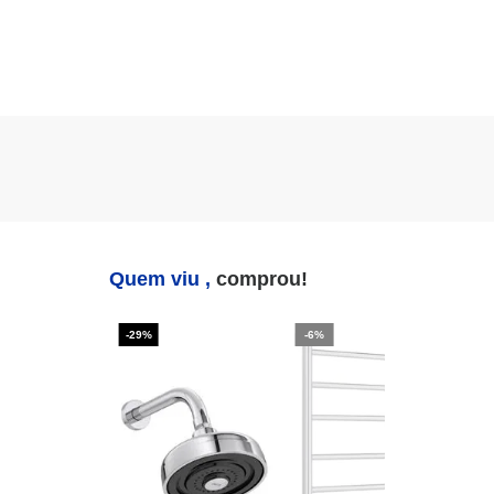
Quem viu ,
comprou!
-29%
-6%
-2