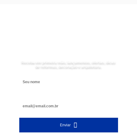
Receba as
NOVIDADES
da
Mundial Acabamentos
Receba em primeira mão, lançamentos, ofertas, dicas
de reformas, decoração e arquitetura.
Digite seu nome
Digite seu e-mail
Enviar