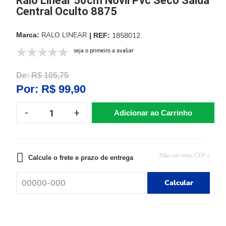
Ralo Linear 50cm Novii Pvc Seco Saida
Central Oculto 8875
RALO LINEAR
1858012
seja o primeiro a avaliar
De:
R$ 105,75
Por:
R$ 99,90
Adicionar ao Carrinho
Não sei meu CEP
Calcule o frete e prazo de entrega
Calcular