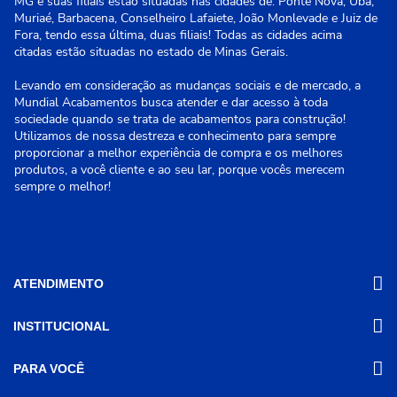
MG e suas filiais estão situadas nas cidades de: Ponte Nova, Ubá,
Muriaé, Barbacena, Conselheiro Lafaiete, João Monlevade e Juiz de
Fora, tendo essa última, duas filiais! Todas as cidades acima
citadas estão situadas no estado de Minas Gerais.
Levando em consideração as mudanças sociais e de mercado, a
Mundial Acabamentos busca atender e dar acesso à toda
sociedade quando se trata de acabamentos para construção!
Utilizamos de nossa destreza e conhecimento para sempre
proporcionar a melhor experiência de compra e os melhores
produtos, a você cliente e ao seu lar, porque vocês merecem
sempre o melhor!
ATENDIMENTO
INSTITUCIONAL
(31) 3611-8221 Site
Segunda a Sexta das 8h às 17h30
Nossas Lojas
PARA VOCÊ
Sábado das 8h às 12h
Promoções