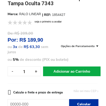
Tampa Oculta 7343
RALO LINEAR
1854427
seja o primeiro a avaliar
De:
R$ 209,00
Por:
R$ 189,90
ou
3x
de
R$ 63,30
sem
Opções de Parcelamento
juros
ou
5%
de desconto (PIX ou boleto)
Adicionar ao Carrinho
Não sei meu CEP
Calcule o frete e prazo de entrega
Calcular