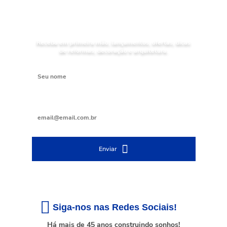
NOVIDADES
Receba as
da
Mundial Acabamentos
Receba em primeira mão, lançamentos, ofertas, dicas
de reformas, decoração e arquitetura.
Digite seu nome
Digite seu e-mail
Enviar
Siga-nos nas Redes Sociais!
Há mais de 45 anos construindo sonhos!