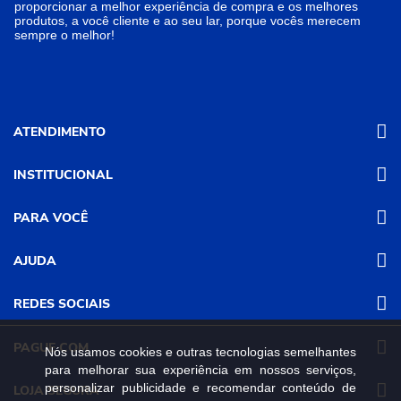
proporcionar a melhor experiência de compra e os melhores
produtos, a você cliente e ao seu lar, porque vocês merecem
sempre o melhor!
ATENDIMENTO
INSTITUCIONAL
(31) 3611-8221 Site
Segunda a Sexta das 8h às 17h30
Nossas Lojas
PARA VOCÊ
Sábado das 8h às 12h
Promoções
(31) 3611-8200 Loja Física
Programa de
Minha conta
AJUDA
Relacionamento
Segunda a Sexta das 8h às 17h30
Meus pedidos
Mundial (PRM)
Sábado das 8h às 12h
Revistas
Dúvidas
Trabalhe Conosco
REDES SOCIAIS
Frequentes
Pagamento
PAGUE COM
Nós usamos cookies e outras tecnologias semelhantes
Frete e Entrega
para melhorar sua experiência em nossos serviços,
Trocas e
Devoluções
personalizar publicidade e recomendar conteúdo de
LOJA SEGURA