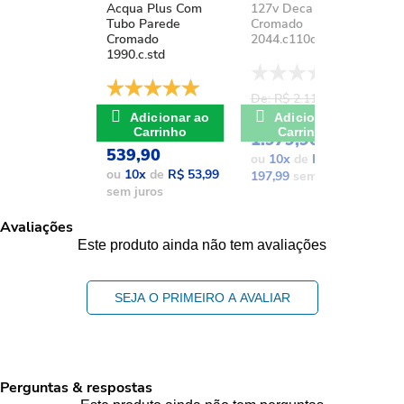
Acqua Plus Com
127v Deca You
D
Tubo Parede
Cromado
A
Cromado
2044.c110d.aqc
1
1990.c.std
De: R$ 2.111,37
D
De: R$ 741,17
POR: R$
Adicionar ao
Adicionar ao
POR: R$
Carrinho
Carrinho
1.979,90
1
539,90
ou
10
x
de
R$
o
ou
10
x
de
R$ 53,99
197,99
sem juros
1
sem juros
Avaliações
Este produto ainda não tem avaliações
SEJA O PRIMEIRO A AVALIAR
Perguntas & respostas