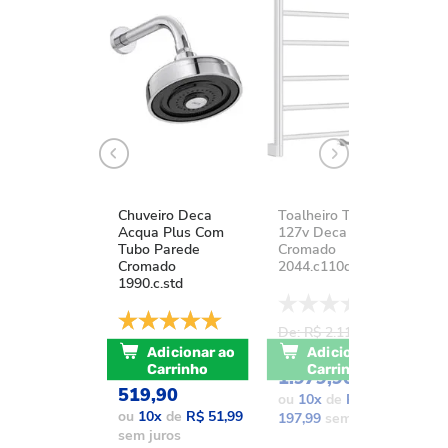
Chuveiro Deca
Toalheiro Térmico
K
Acqua Plus Com
127v Deca You
D
Tubo Parede
Cromado
A
Cromado
2044.c110d.aqc
1
1990.c.std
De: R$ 2.111,37
D
De: R$ 741,17
POR: R$
Adicionar ao
Adicionar ao
POR: R$
Carrinho
Carrinho
1.979,90
1
519,90
ou
10
x
de
R$
o
ou
10
x
de
R$ 51,99
197,99
sem juros
1
sem juros