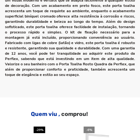
um visual moderno e versátil que se adapta facilmente a qualquer estilo
de decoração. Com um acabamento em preto fosco, este porta toalha
acrescenta um toque de requinte ao ambiente, enquanto o acabamento
superficial biníquel cromado oferece alta resistência à corrosão e riscos,
garantindo durabilidade e beleza ao longo do tempo. Além do design
sofisticado, este porta toalha oferece facilidade de instalação, tornando
o processo rápido e simples. O kit de fixação necessário para a
montagem já está incluído, proporcionando conveniência ao usuário.
Fabricado com ligas de cobre (latão) e vidro, este porta toalha é robusto
e resistente, garantindo sua qualidade e durabilidade. Com uma garantia
de 12 anos, você pode ter tranquilidade ao adquirir este produto da
Perflex, sabendo que está investindo em um item de alta qualidade.
Valorize o seu banheiro com o Porta Toalha Rosto Quadra da Perflex, que
além de proporcionar conforto e praticidade, também acrescenta um
toque de elegância e estilo ao seu espaço.
Quem viu ,
comprou!
-29%
-6%
-2