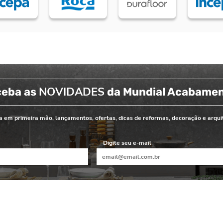
NOVIDADES
ceba as
da Mundial Acabame
 em primeira mão, lançamentos, ofertas, dicas de reformas, decoração e arqui
Digite seu e-mail