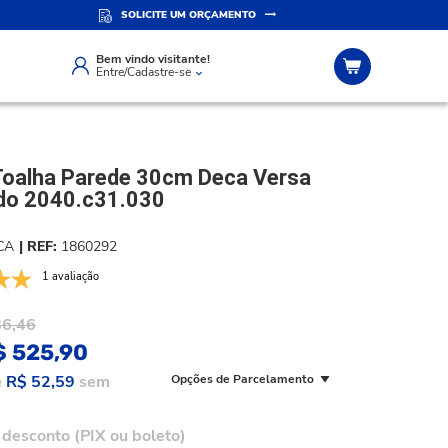
SOLICITE UM ORÇAMENTO
IZADO
ATENDIMENTO PERSONALIZADO
Compre pelo whatsapp
Bem vindo visitante!
Entre/Cadastre-se
Toalha Parede 30cm Deca Versa
o 2040.c31.030
CA
1860292
1 avaliação
86,46
$ 525,90
e
R$ 52,59
sem
Opções de Parcelamento
desconto (PIX ou boleto)