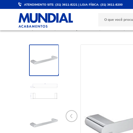
ATENDIMENTO SITE: (31) 3611-8221 | LOJA FÍSICA: (31) 3611-8200
DESCONTO DE 5%
PARCELE 
Válido para PIX e boleto
No cartão d
BANHEIRO
Acessórios para Banheiro
Porta Toalha
Por