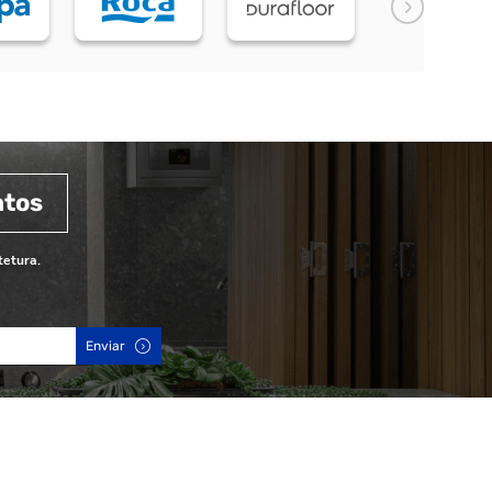
ntos
tetura.
Enviar