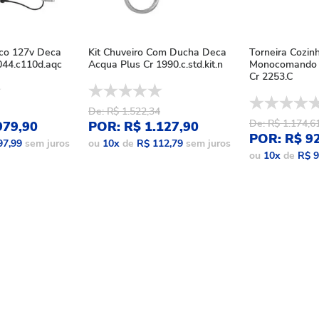
ico 127v Deca
Kit Chuveiro Com Ducha Deca
Torneira Cozin
44.c110d.aqc
Acqua Plus Cr 1990.c.std.kit.n
Monocomando 
Cr 2253.C
De: R$ 1.522,34
De: R$ 1.174,6
979,90
POR: R$ 1.127,90
POR: R$ 9
97,99
sem juros
ou
10
x
de
R$ 112,79
sem juros
ou
10
x
de
R$ 9