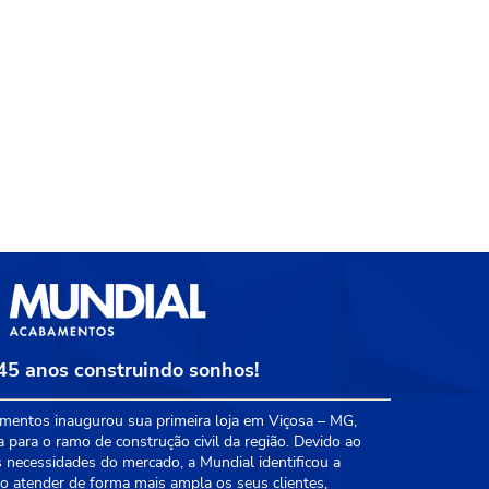
45 anos construindo sonhos!
entos inaugurou sua primeira loja em Viçosa – MG,
a para o ramo de construção civil da região. Devido ao
 necessidades do mercado, a Mundial identificou a
 atender de forma mais ampla os seus clientes,