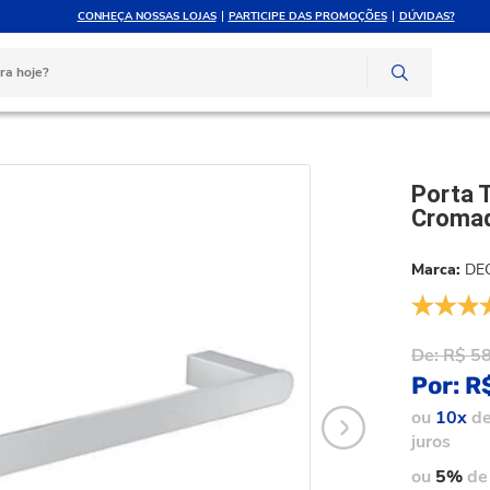
CONHEÇA NOSSAS LOJAS
PARTICIPE DAS PROMOÇÕES
DÚVIDAS?
ATÉ 10X SEM JUROS
ATENDIMENTO PERSONAL
e crédito
Compre pelo whatsapp
ta Toalha Parede 30cm Deca Versa Cromado 2040.c31.030
Porta 
Cromad
DE
De:
R$ 5
Por:
R
ou
10x
d
juros
ou
5%
de 