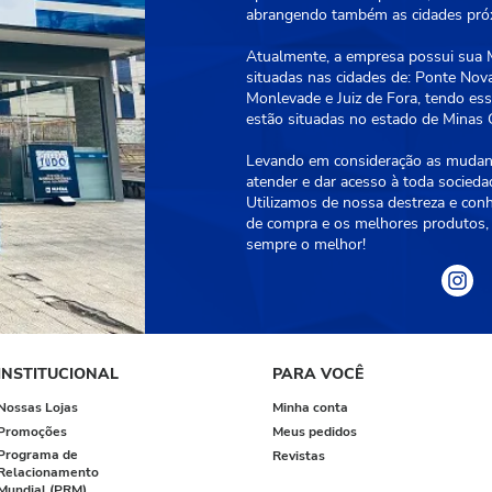
abrangendo também as cidades próxi
Atualmente, a empresa possui sua Ma
situadas nas cidades de: Ponte Nova
Monlevade e Juiz de Fora, tendo essa
estão situadas no estado de Minas G
Levando em consideração as mudanç
atender e dar acesso à toda socied
Utilizamos de nossa destreza e con
de compra e os melhores produtos, 
sempre o melhor!
INSTITUCIONAL
PARA VOCÊ
Nossas Lojas
Minha conta
Promoções
Meus pedidos
Programa de
Revistas
Relacionamento
Mundial (PRM)