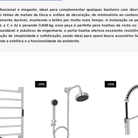
funcional e elegante, ideal para complementar qualquer banheiro com disc
as linhas de metais da Deca e estilos de decoração, do minimalista ao con
 altamente durável, mantendo o brilho por muito mais tempo. A instalação na p
(L x C x A) e pesando 0,848 kg, essa peça é perfeita para toalhas de rosto 
 inoxidável e plásticos de engenharia, o porta-toalha oferece excelente resis
ação de simplicidade e sofisticação, sendo ideal para quem busca acessórios 
do a estética e a funcionalidade do ambiente.
-25%
-20%