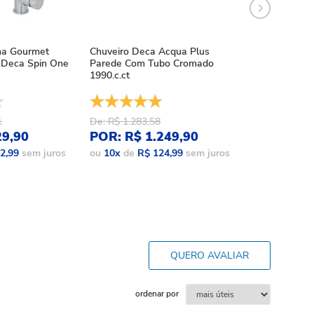
ha Gourmet
Chuveiro Deca Acqua Plus
Chuveiro Deca
Deca Spin One
Parede Com Tubo Cromado
Acqua Plus Bl
1990.c.ct
1990.bl.std.mt
1
De: R$ 1.283,58
De: R$ 1.086,
29,90
POR: R$ 1.249,90
POR: R$ 9
2,99
sem juros
ou
10
x
de
R$ 124,99
sem juros
ou
10
x
de
R$ 
QUERO AVALIAR
ordenar por