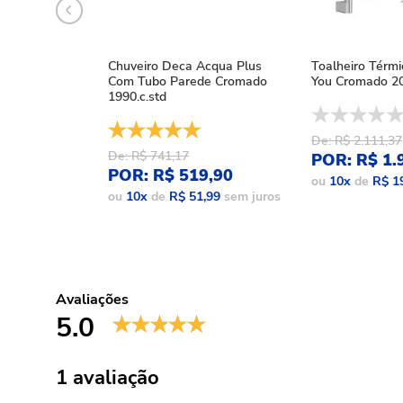
Chuveiro Deca Acqua Plus
Toalheiro Térm
Com Tubo Parede Cromado
You Cromado 20
1990.c.std
De: R$ 2.111,37
De: R$ 741,17
POR: R$ 1.
POR: R$ 519,90
ou
10
x
de
R$ 1
ou
10
x
de
R$ 51,99
sem juros
Avaliações
5.0
1 avaliação