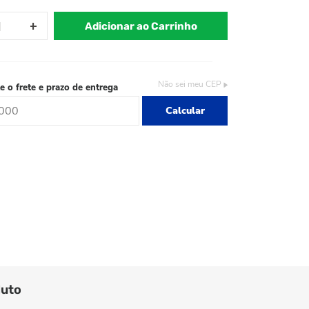
Adicionar ao Carrinho
Não sei meu CEP
e o frete e prazo de entrega
Calcular
duto