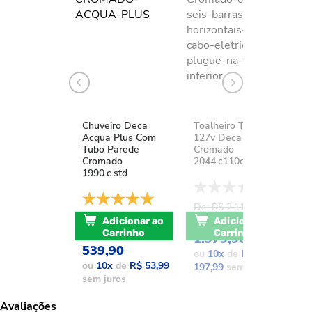
Chuveiro Deca
Toalheiro Térmico
K
Acqua Plus Com
127v Deca You
D
Tubo Parede
Cromado
A
Cromado
2044.c110d.aqc
1
1990.c.std
De: R$ 2.111,37
D
De: R$ 741,17
POR: R$
Adicionar ao
Adicionar ao
POR: R$
Carrinho
Carrinho
1.979,90
1
539,90
ou
10
x
de
R$
o
ou
10
x
de
R$ 53,99
197,99
sem juros
1
sem juros
Avaliações