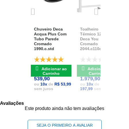
Chuveiro Deca
Toalheiro
K
Acqua Plus Com
Térmico 127v
D
Tubo Parede
Deca You
A
Cromado
Cromado
1
1990.c.std
2044.c110d.aqc
D
De: R$ 741,17
De: R$ 2.111,37
Adicionar ao
Adicionar ao
POR: R$
POR: R$
1
Carrinho
Carrinho
539,90
1.979,90
1
ou
10
x
de
R$ 53,99
ou
10
x
de
R$
sem juros
197,99
sem juros
Avaliações
Este produto ainda não tem avaliações
SEJA O PRIMEIRO A AVALIAR