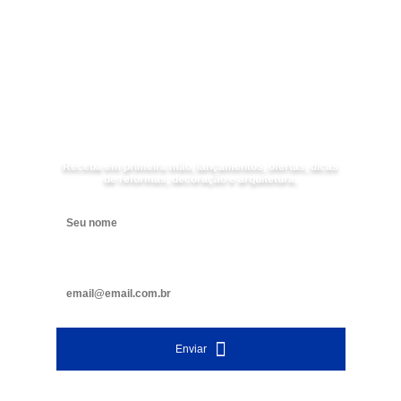
Receba as
NOVIDADES
da
Mundial Acabamentos
Receba em primeira mão, lançamentos, ofertas, dicas
de reformas, decoração e arquitetura.
Digite seu nome
Digite seu e-mail
Enviar