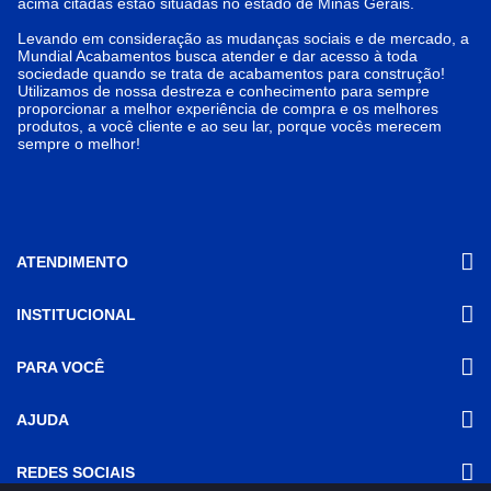
acima citadas estão situadas no estado de Minas Gerais.
Levando em consideração as mudanças sociais e de mercado, a
Mundial Acabamentos busca atender e dar acesso à toda
sociedade quando se trata de acabamentos para construção!
Utilizamos de nossa destreza e conhecimento para sempre
proporcionar a melhor experiência de compra e os melhores
produtos, a você cliente e ao seu lar, porque vocês merecem
sempre o melhor!
ATENDIMENTO
INSTITUCIONAL
(31) 3611-8221 Site
Segunda a Sexta das 8h às 17h30
Nossas Lojas
PARA VOCÊ
Sábado das 8h às 12h
Promoções
(31) 3611-8200 Loja Física
Programa de
Minha conta
AJUDA
Relacionamento
Segunda a Sexta das 8h às 17h30
Meus pedidos
Sábado das 8h às 12h
Mundial (PRM)
Revistas
Dúvidas
Trabalhe Conosco
REDES SOCIAIS
Frequentes