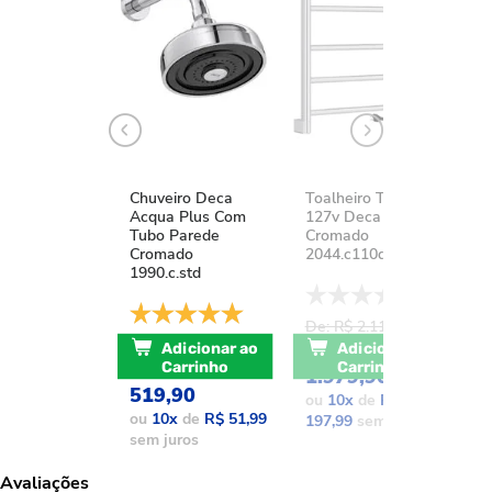
Chuveiro Deca
Toalheiro Térmico
K
Acqua Plus Com
127v Deca You
D
Tubo Parede
Cromado
A
Cromado
2044.c110d.aqc
1
1990.c.std
De: R$ 2.111,37
D
De: R$ 741,17
POR: R$
Adicionar ao
Adicionar ao
POR: R$
Carrinho
Carrinho
1.979,90
1
519,90
ou
10
x
de
R$
o
ou
10
x
de
R$ 51,99
197,99
sem juros
1
sem juros
Avaliações