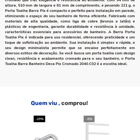
cromado que traz elegância e resistência ao ambiente. Com 94 mm de
altura, 510 mm de largura e 61 mm de comprimento, e pesando 221 g, o
Porta Toalha Barra Pix é compacto e perfeito para instalação em parede,
otimizando o espaço do seu banheiro de forma eficiente. Fabricado com
materiais de alta qualidade, como liga de cobre (bronze e latão) e
plásticos de engenharia, garante durabilidade e resistência à umidade,
características essenciais para acessórios de banheiro. A Barra Porta
Toalha Pix é indicada para uso residencial, oferecendo praticidade e um
toque de sofisticação ao ambiente. Sua instalação é simples e rápida, e
seu design minimalista permite que se encaixe perfeitamente em
diversos estilos de decoração. Se você busca um porta toalha com design
clean, resistência e acabamento cromado para o seu banheiro, o Porta
Toalha Barra Banheiro Deca Pix Cromado 2040.C02 é a escolha ideal.
Quem viu ,
comprou!
-29%
-6%
-2