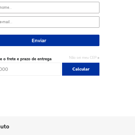
Não sei meu CEP
e o frete e prazo de entrega
Calcular
duto