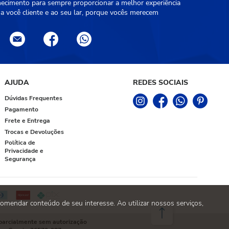
hecimento para sempre proporcionar a melhor experiência
a você cliente e ao seu lar, porque vocês merecem
AJUDA
REDES SOCIAIS
Dúvidas Frequentes
Pagamento
Frete e Entrega
Trocas e Devoluções
Política de
Privacidade e
Segurança
omendar conteúdo de seu interesse. Ao utilizar nossos serviços,
 parcialmente sem autorização