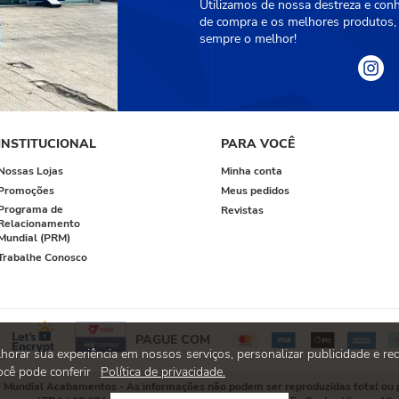
Utilizamos de nossa destreza e con
de compra e os melhores produtos, 
sempre o melhor!
INSTITUCIONAL
PARA VOCÊ
Nossas Lojas
Minha conta
Promoções
Meus pedidos
Programa de
Revistas
Relacionamento
Mundial (PRM)
Trabalhe Conosco
PAGUE COM
rar sua experiência em nossos serviços, personalizar publicidade e rec
cê pode conferir
Política de privacidade.
 à Mundial Acabamentos - As informações não podem ser reproduzidas total ou