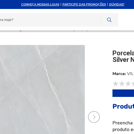
CONHEÇA NOSSAS LOJAS
PARTICIPE DAS PROMOÇÕES
DÚVIDAS?
ATÉ 10X SEM JUROS
ATENDIMENTO PERSONAL
e crédito
Compre pelo whatsapp
lanato Villagres 92x92 Milano Silver Natural (Cx 1,69)
Porcel
Silver 
VI
Produt
Preencha 
produto e