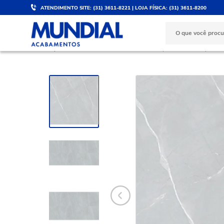
ATENDIMENTO SITE: (31) 3611-8221 | LOJA FÍSICA: (31) 3611-8200
DESCONTO DE 5%
PARCELE 
Válido para PIX e boleto
No cartão d
PORCELANATOS E REVESTIMENTOS
Porcelanatos
Porce