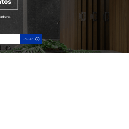
ntos
tetura.
Enviar