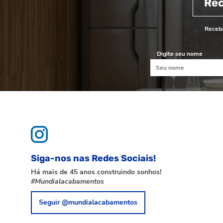
Re
Receba
Digite seu nome
Siga-nos nas Redes Sociais!
Há mais de 45 anos construindo sonhos!
#Mundialacabamentos
Seguir @mundialacabamentos