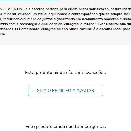
 – Cx 1,69 m²) é a escolha perfeita para quem busca sofisticação, naturalidad
ra mineral, criando um visual equilibrado e contemporâneo que se adapta faci
ica, reduzindo o número de juntas e garantindo um acabamento moderno e unif
zido com a tecnologia e qualidade da Villagres, o Milano Silver Natural alia du
efinados. O Porcelanato Villagres Milano Silver Natural é a escolha ideal para
ium.
Este produto ainda não tem avaliações
SEJA O PRIMEIRO A AVALIAR
Este produto ainda não tem perguntas