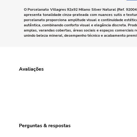
O Porcelanato Villagres 92x92 Milano Silver Natural (Ref. 920045
apresenta tonalidade cinza-prateada com nuances sutis e textu
porcelanato proporciona amplitude visual e continuidade estét
autêntica, combinando conforto visual e elegância discreta. Produ
amplas, varandas cobertas, áreas sociais e espaços comerciais r
unindo beleza mineral, desempenho técnico e acabamento prem
Avaliações
Perguntas & respostas