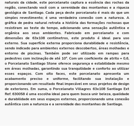
naturais da cidade, este porcelanato captura a essência das rochas da
região, conectando você com a serenidade das montanhas e a riqueza
geológica de Santiago. Cada peça deste porcelanato é mais do que um
simples revestimento; é uma verdadeira conexão com a natureza. A
gráfica de pedra natural retrata a história das formações rochosas que
resistiram ao teste do tempo, adicionando uma sensação autêntica e
orgânica aos seus ambientes. Fabricado em porcelanato e com
dimensões de 63x108 centímetros, este produto é ideal para uso
externo. Sua superfície externa proporciona durabilidade e resistência,
sendo indicado para ambientes externos descobertos, áreas molhadas e
entorno de piscinas. Também pode ser utilizado em rampas para
pedestres com inclinação de até 10°. Com um coeficiente de atrito = 0,6,
o Porcelanato Santiago Stone oferece segurança e estabilidade mesmo
em áreas molhadas, garantindo sua tranquilidade e conforto ao utilizar
esses espaços. Com oito faces, este porcelanato apresenta um
acabamento preciso e uniforme, facilitando sua instalação e
proporcionando um resultado final impecável em seus projetos de design
de exteriores. Em suma, o Porcelanato Villagres 63x108 Santiago Ext
Ref. 630058 é uma escolha ideal para quem busca unir beleza, qualidade
e durabilidade em seus espaços externos, proporcionando uma conexão
autêntica com a natureza e a serenidade das montanhas de Santiago.