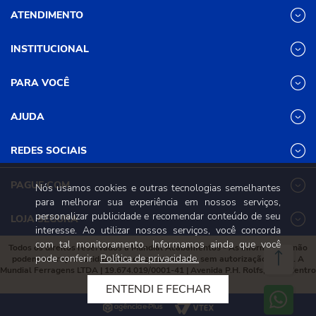
ATENDIMENTO
INSTITUCIONAL
(31) 3611-8221 Site
Segunda a Sexta das 8h às 17h30
Nossas Lojas
PARA VOCÊ
Sábado das 8h às 12h
Promoções
(31) 3611-8200 Loja Física
Programa de
Minha conta
AJUDA
Relacionamento
Segunda a Sexta das 8h às 17h30
Meus pedidos
Mundial (PRM)
Sábado das 8h às 12h
Revistas
Dúvidas
Trabalhe Conosco
REDES SOCIAIS
Frequentes
Pagamento
PAGUE COM
Nós usamos cookies e outras tecnologias semelhantes
Frete e Entrega
para melhorar sua experiência em nossos serviços,
Trocas e
personalizar publicidade e recomendar conteúdo de seu
Devoluções
LOJA SEGURA
interesse. Ao utilizar nossos serviços, você concorda
Política de
Privacidade e
com tal monitoramento. Informamos ainda que você
Todos os direitos reservados à Mundial Acabamentos - As informações não
Segurança
pode conferir
Política de privacidade.
podem ser reproduzidas total ou parcialmente sem autorização prévia. A
Mundial Ferragens LTDA | 19.674.019/0001-41 | Avenida P.H. Rolfs, 215 , Centro
Viçosa, Minas Gerais, 36570-087
ENTENDI E FECHAR