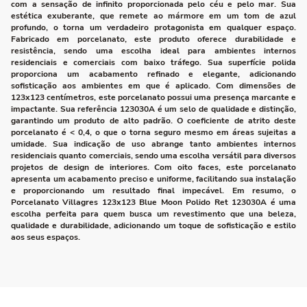
com a sensação de infinito proporcionada pelo céu e pelo mar. Sua
estética exuberante, que remete ao mármore em um tom de azul
profundo, o torna um verdadeiro protagonista em qualquer espaço.
Fabricado em porcelanato, este produto oferece durabilidade e
resistência, sendo uma escolha ideal para ambientes internos
residenciais e comerciais com baixo tráfego. Sua superfície polida
proporciona um acabamento refinado e elegante, adicionando
sofisticação aos ambientes em que é aplicado. Com dimensões de
123x123 centímetros, este porcelanato possui uma presença marcante e
impactante. Sua referência 123030A é um selo de qualidade e distinção,
garantindo um produto de alto padrão. O coeficiente de atrito deste
porcelanato é < 0,4, o que o torna seguro mesmo em áreas sujeitas a
umidade. Sua indicação de uso abrange tanto ambientes internos
residenciais quanto comerciais, sendo uma escolha versátil para diversos
projetos de design de interiores. Com oito faces, este porcelanato
apresenta um acabamento preciso e uniforme, facilitando sua instalação
e proporcionando um resultado final impecável. Em resumo, o
Porcelanato Villagres 123x123 Blue Moon Polido Ret 123030A é uma
escolha perfeita para quem busca um revestimento que una beleza,
qualidade e durabilidade, adicionando um toque de sofisticação e estilo
aos seus espaços.