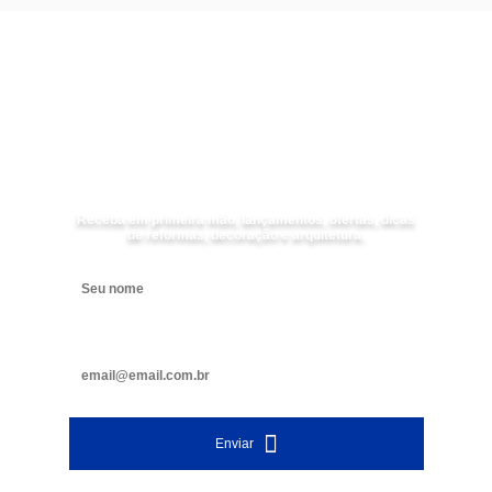
Receba as
NOVIDADES
da
Mundial Acabamentos
Receba em primeira mão, lançamentos, ofertas, dicas
de reformas, decoração e arquitetura.
Digite seu nome
Digite seu e-mail
Enviar