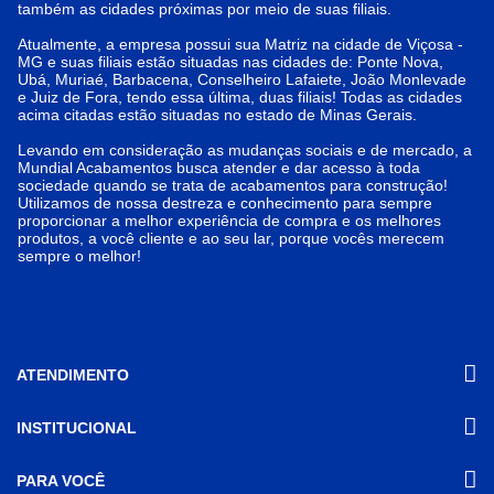
também as cidades próximas por meio de suas filiais.
Atualmente, a empresa possui sua Matriz na cidade de Viçosa -
MG e suas filiais estão situadas nas cidades de: Ponte Nova,
Ubá, Muriaé, Barbacena, Conselheiro Lafaiete, João Monlevade
e Juiz de Fora, tendo essa última, duas filiais! Todas as cidades
acima citadas estão situadas no estado de Minas Gerais.
Levando em consideração as mudanças sociais e de mercado, a
Mundial Acabamentos busca atender e dar acesso à toda
sociedade quando se trata de acabamentos para construção!
Utilizamos de nossa destreza e conhecimento para sempre
proporcionar a melhor experiência de compra e os melhores
produtos, a você cliente e ao seu lar, porque vocês merecem
sempre o melhor!
ATENDIMENTO
INSTITUCIONAL
(31) 3611-8221 Site
Segunda a Sexta das 8h às 17h30
Nossas Lojas
PARA VOCÊ
Sábado das 8h às 12h