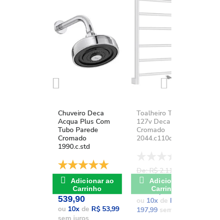
Chuveiro Deca
Toalheiro Térmico
K
Acqua Plus Com
127v Deca You
D
Tubo Parede
Cromado
A
Cromado
2044.c110d.aqc
1
1990.c.std
De: R$ 2.111,37
D
De: R$ 741,17
POR: R$
Adicionar ao
Adicionar ao
POR: R$
Carrinho
Carrinho
1.979,90
1
539,90
ou
10
x
de
R$
o
ou
10
x
de
R$ 53,99
197,99
sem juros
1
sem juros