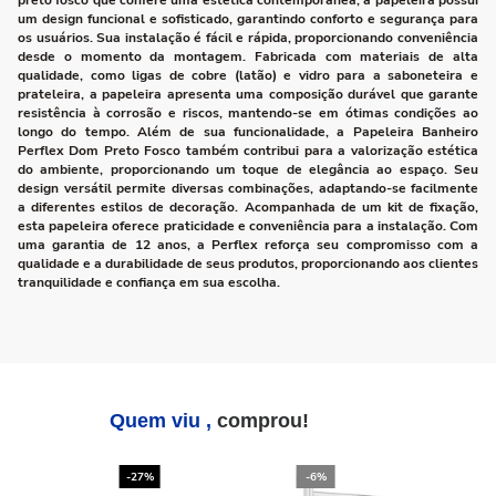
preto fosco que confere uma estética contemporânea, a papeleira possui
um design funcional e sofisticado, garantindo conforto e segurança para
os usuários. Sua instalação é fácil e rápida, proporcionando conveniência
desde o momento da montagem. Fabricada com materiais de alta
qualidade, como ligas de cobre (latão) e vidro para a saboneteira e
prateleira, a papeleira apresenta uma composição durável que garante
resistência à corrosão e riscos, mantendo-se em ótimas condições ao
longo do tempo. Além de sua funcionalidade, a Papeleira Banheiro
Perflex Dom Preto Fosco também contribui para a valorização estética
do ambiente, proporcionando um toque de elegância ao espaço. Seu
design versátil permite diversas combinações, adaptando-se facilmente
a diferentes estilos de decoração. Acompanhada de um kit de fixação,
esta papeleira oferece praticidade e conveniência para a instalação. Com
uma garantia de 12 anos, a Perflex reforça seu compromisso com a
qualidade e a durabilidade de seus produtos, proporcionando aos clientes
tranquilidade e confiança em sua escolha.
Quem viu ,
comprou!
-27%
-6%
-2