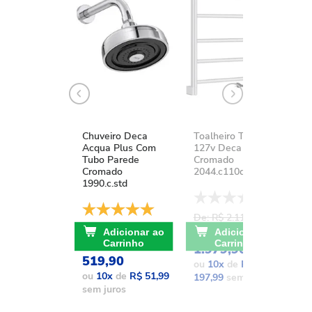
Chuveiro Deca
Toalheiro Térmico
K
Acqua Plus Com
127v Deca You
D
Tubo Parede
Cromado
A
Cromado
2044.c110d.aqc
1
1990.c.std
De: R$ 2.111,37
D
De: R$ 741,17
POR: R$
Adicionar ao
Adicionar ao
POR: R$
Carrinho
Carrinho
1.979,90
1
519,90
ou
10
x
de
R$
o
ou
10
x
de
R$ 51,99
197,99
sem juros
1
sem juros