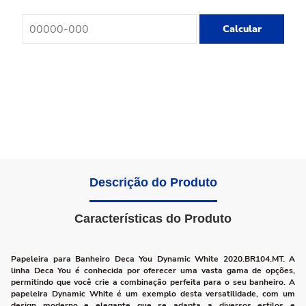
Calcular
Descrição do Produto
Características do Produto
Papeleira para Banheiro Deca You Dynamic White 2020.BR104.MT. A
linha Deca You é conhecida por oferecer uma vasta gama de opções,
permitindo que você crie a combinação perfeita para o seu banheiro. A
papeleira Dynamic White é um exemplo desta versatilidade, com um
design moderno e elegante que se adapta a diversos estilos e