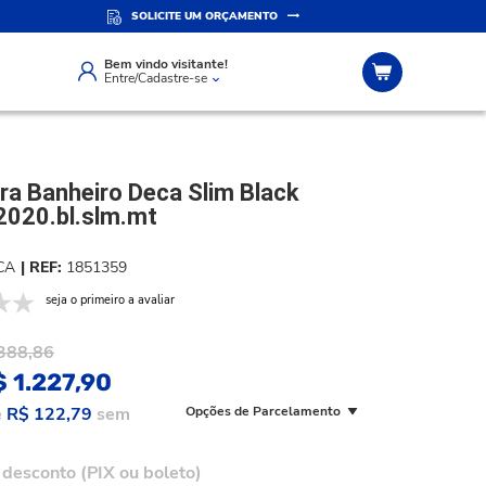
SOLICITE UM ORÇAMENTO
IZADO
ATENDIMENTO PERSONALIZADO
Compre pelo whatsapp
Bem vindo visitante!
Entre/Cadastre-se
ra Banheiro Deca Slim Black
2020.bl.slm.mt
CA
1851359
seja o primeiro a avaliar
388,86
 1.227,90
e
R$ 122,79
sem
Opções de Parcelamento
desconto (PIX ou boleto)