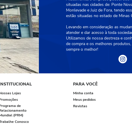
situadas nas cidades de: Ponte Nova
Monlevade e Juiz de Fora, tendo essa
estão situadas no estado de Minas G
Levando em consideração as mudanç
atender e dar acesso à toda socied
Utilizamos de nossa destreza e con
de compra e os melhores produtos, 
sempre o melhor!
INSTITUCIONAL
PARA VOCÊ
Nossas Lojas
Minha conta
Promoções
Meus pedidos
Programa de
Revistas
Relacionamento
Mundial (PRM)
Trabalhe Conosco