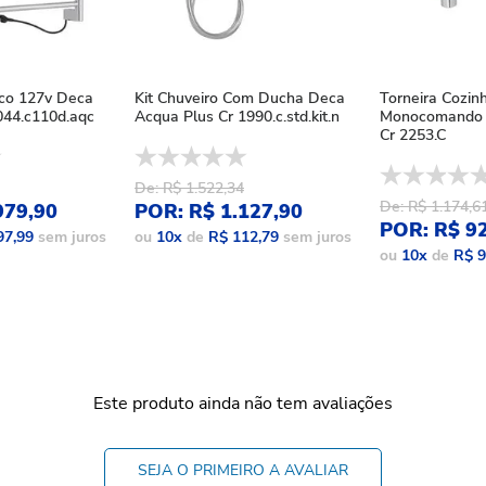
ico 127v Deca
Kit Chuveiro Com Ducha Deca
Torneira Cozin
44.c110d.aqc
Acqua Plus Cr 1990.c.std.kit.n
Monocomando 
Cr 2253.C
De: R$ 1.522,34
De: R$ 1.174,6
979,90
POR: R$ 1.127,90
POR: R$ 9
97,99
sem juros
ou
10
x
de
R$ 112,79
sem juros
ou
10
x
de
R$ 9
Este produto ainda não tem avaliações
SEJA O PRIMEIRO A AVALIAR