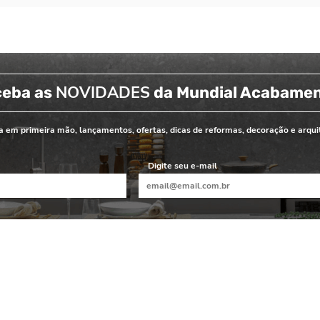
NOVIDADES
ceba as
da Mundial Acabame
 em primeira mão, lançamentos, ofertas, dicas de reformas, decoração e arqui
Digite seu e-mail