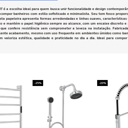
T é a escolha ideal para quem busca unir funcionalidade e design contempor
a compor banheiros com estilo sofisticado e minimalista. Seu tom fosco propo
ta papeleira apresenta formas arredondadas e linhas suaves, características 
ço e mantém o papel higiênico sempre ao alcance, com um encaixe discreto e pr
que confere resistência sem comprometer a leveza na instalação. Fabricada 
celente acabamento, mesmo com uso frequente em ambientes úmidos como banh
 valoriza estética, qualidade e praticidade no dia a dia. Ideal para comp
-25%
-20%