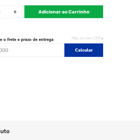
Adicionar ao Carrinho
Não sei meu CEP
e o frete e prazo de entrega
Calcular
duto