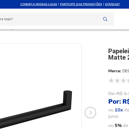
CONHEÇA NOSSAS LOJAS
PARTICIPE DAS PROMOÇÕES
DÚVIDAS?
ATÉ 10X SEM JUROS
ATENDIMENTO PERSONAL
e crédito
Compre pelo whatsapp
ico
Papeleira Banheiro Deca Slim Black Matte 2020.bl.slm.mt
Papelei
Matte 
DE
De:
R$ 1.
Por:
R$
ou
10x
d
juros
ou
5%
de 