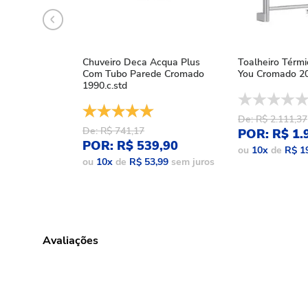
Chuveiro Deca Acqua Plus
Toalheiro Térm
Com Tubo Parede Cromado
You Cromado 20
1990.c.std
De: R$ 2.111,37
De: R$ 741,17
POR: R$ 1.
POR: R$ 539,90
ou
10
x
de
R$ 1
ou
10
x
de
R$ 53,99
sem juros
Avaliações