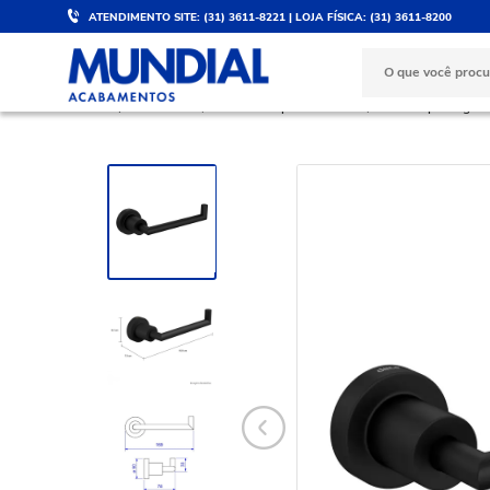
ATENDIMENTO SITE: (31) 3611-8221 | LOJA FÍSICA: (31) 3611-8200
DESCONTO DE 5%
PARCELE 
Válido para PIX e boleto
No cartão d
BANHEIRO
Acessórios para Banheiro
Porta Papel Higiên