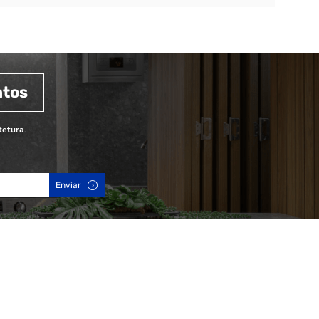
ntos
tetura.
Enviar