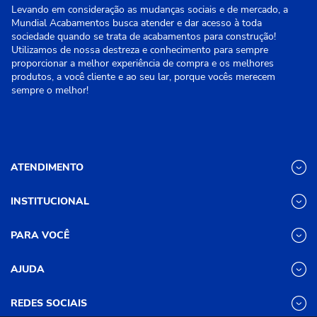
Levando em consideração as mudanças sociais e de mercado, a
Mundial Acabamentos busca atender e dar acesso à toda
sociedade quando se trata de acabamentos para construção!
Utilizamos de nossa destreza e conhecimento para sempre
proporcionar a melhor experiência de compra e os melhores
produtos, a você cliente e ao seu lar, porque vocês merecem
sempre o melhor!
ATENDIMENTO
INSTITUCIONAL
(31) 3611-8221 Site
Segunda a Sexta das 8h às 17h30
Nossas Lojas
PARA VOCÊ
Sábado das 8h às 12h
Promoções
(31) 3611-8200 Loja Física
Programa de
Minha conta
AJUDA
Relacionamento
Segunda a Sexta das 8h às 17h30
Meus pedidos
Mundial (PRM)
Sábado das 8h às 12h
Revistas
Dúvidas
Trabalhe Conosco
REDES SOCIAIS
Frequentes