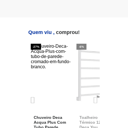
Quem viu ,
comprou!
-27%
-6%
-2
Chuveiro Deca
Toalheiro
K
Acqua Plus Com
Térmico 127v
D
Tubo Parede
Deca You
A