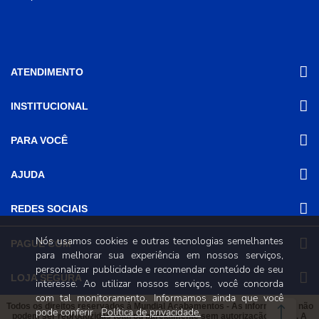
ATENDIMENTO
INSTITUCIONAL
(31) 3611-8221 Site
Segunda a Sexta das 8h às 17h30
Nossas Lojas
PARA VOCÊ
Sábado das 8h às 12h
Promoções
(31) 3611-8200 Loja Física
Programa de
Minha conta
AJUDA
Relacionamento
Segunda a Sexta das 8h às 17h30
Meus pedidos
Sábado das 8h às 12h
Mundial (PRM)
Revistas
Dúvidas
Trabalhe Conosco
REDES SOCIAIS
Frequentes
Pagamento
Nós usamos cookies e outras tecnologias semelhantes
PAGUE COM
Frete e Entrega
para melhorar sua experiência em nossos serviços,
Trocas e
personalizar publicidade e recomendar conteúdo de seu
Devoluções
LOJA SEGURA
interesse. Ao utilizar nossos serviços, você concorda
Política de
com tal monitoramento. Informamos ainda que você
Privacidade e
Todos os direitos reservados à Mundial Acabamentos - As informações não
pode conferir
Política de privacidade.
Segurança
podem ser reproduzidas total ou parcialmente sem autorização prévia. A