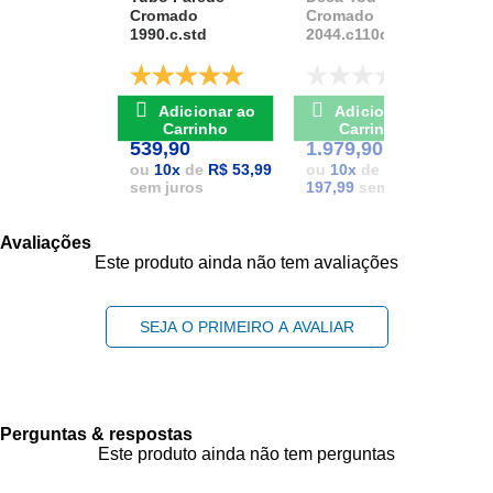
Cromado
Cromado
1
1990.c.std
2044.c110d.aqc
D
De: R$ 741,17
De: R$ 2.111,37
Adicionar ao
Adicionar ao
POR: R$
POR: R$
1
Carrinho
Carrinho
539,90
1.979,90
1
ou
10
x
de
R$ 53,99
ou
10
x
de
R$
sem juros
197,99
sem juros
Avaliações
Este produto ainda não tem avaliações
SEJA O PRIMEIRO A AVALIAR
Perguntas & respostas
Este produto ainda não tem perguntas