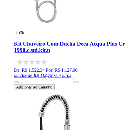
-25%
Kit Chuveiro Com Ducha Deca Acqua Plus Cr
1990.c.std.kit.n
De: R$ 1.522,34
Por: R$ 1.127,90
ou
10
x
de
R$ 112,79
sem juros
Adicionar ao Carrinho