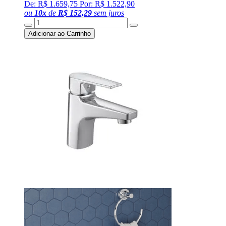
De: R$ 1.659,75
Por: R$ 1.522,90
ou
10
x
de
R$ 152,29
sem juros
Adicionar ao Carrinho