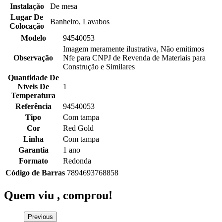
Instalação
De mesa
Lugar De
Banheiro, Lavabos
Colocação
Modelo
94540053
Imagem meramente ilustrativa, Não emitimos
Observação
Nfe para CNPJ de Revenda de Materiais para
Construção e Similares
Quantidade De
Níveis De
1
Temperatura
Referência
94540053
Tipo
Com tampa
Cor
Red Gold
Linha
Com tampa
Garantia
1 ano
Formato
Redonda
Código de Barras
7894693768858
Quem viu ,
comprou!
Previous