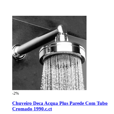
-2%
Chuveiro Deca Acqua Plus Parede Com Tubo
Cromado 1990.c.ct