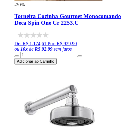
-20%
Torneira Cozinha Gourmet Monocomando
Deca Spin One Cr 2253.C
De: R$ 1.174,61
Por: R$ 929,90
ou
10
x
de
R$ 92,99
sem juros
Adicionar ao Carrinho