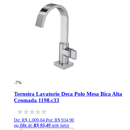
-7%
Torneira Lavatorio Deca Polo Mesa Bica Alta
Cromada 1198.c33
De: R$ 1.009,04
Por: R$ 934,90
ou
10
x
de
R$ 93,49
sem juros