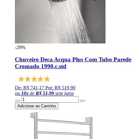
-29%
Chuveiro Deca Acqua Plus Com Tubo Parede
Cromado 1990.c.std
De: R$ 741,17
Por: R$ 519,90
ou
10
x
de
R$ 51,99
sem juros
Adicionar ao Carrinho