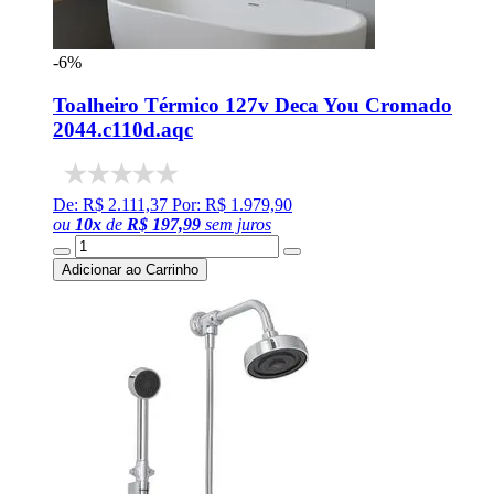
-6%
Toalheiro Térmico 127v Deca You Cromado
2044.c110d.aqc
De: R$ 2.111,37
Por: R$ 1.979,90
ou
10
x
de
R$ 197,99
sem juros
Adicionar ao Carrinho