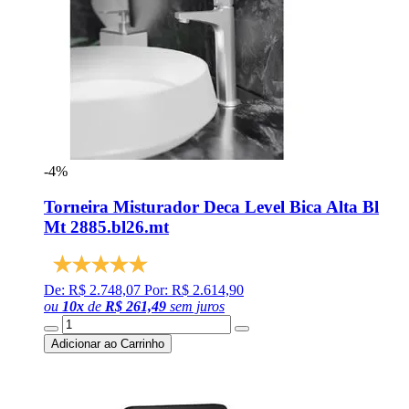
-4%
Torneira Misturador Deca Level Bica Alta Bl
Mt 2885.bl26.mt
De: R$ 2.748,07
Por: R$ 2.614,90
ou
10
x
de
R$ 261,49
sem juros
Adicionar ao Carrinho