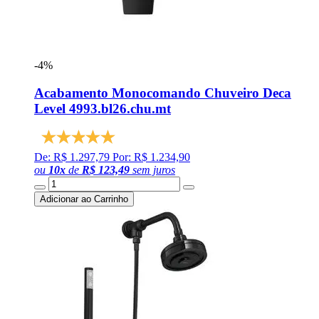
-4%
Acabamento Monocomando Chuveiro Deca
Level 4993.bl26.chu.mt
De: R$ 1.297,79
Por: R$ 1.234,90
ou
10
x
de
R$ 123,49
sem juros
Adicionar ao Carrinho