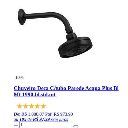
-10%
Chuveiro Deca C/tubo Parede Acqua Plus Bl
Mt 1990.bl.std.mt
De: R$ 1.086,07
Por: R$ 973,90
ou
10
x
de
R$ 97,39
sem juros