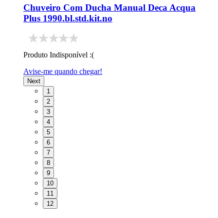
Chuveiro Com Ducha Manual Deca Acqua
Plus 1990.bl.std.kit.no
Produto Indisponível :(
Avise-me quando chegar!
Next
1
2
3
4
5
6
7
8
9
10
11
12