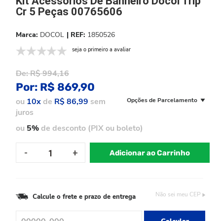
Kit Acessorios De Banheiro Docol Trip
Cr 5 Peças 00765606
DOCOL
1850526
seja o primeiro a avaliar
De:
R$ 994,16
Por:
R$ 869,90
ou
10x
de
R$ 86,99
sem
Opções de Parcelamento
juros
ou
5%
de desconto (PIX ou boleto)
Adicionar ao Carrinho
Não sei meu CEP
Calcule o frete e prazo de entrega