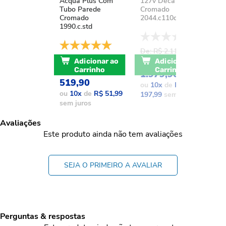
Acqua Plus Com
127v Deca You
D
Tubo Parede
Cromado
A
Cromado
2044.c110d.aqc
1
1990.c.std
De: R$ 2.111,37
D
De: R$ 741,17
POR: R$
Adicionar ao
Adicionar ao
POR: R$
Carrinho
Carrinho
1.979,90
1
519,90
ou
10
x
de
R$
o
ou
10
x
de
R$ 51,99
197,99
sem juros
1
sem juros
Avaliações
Este produto ainda não tem avaliações
SEJA O PRIMEIRO A AVALIAR
Perguntas & respostas