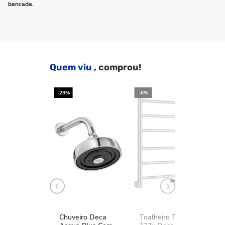
bancada.
Quem viu ,
comprou!
-29%
-6%
-2
Chuveiro Deca
Toalheiro Térmico
K