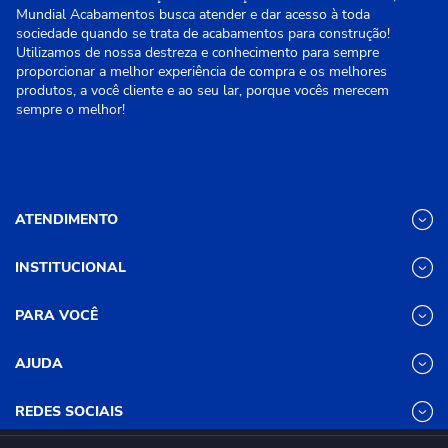
Mundial Acabamentos busca atender e dar acesso à toda
sociedade quando se trata de acabamentos para construção!
Utilizamos de nossa destreza e conhecimento para sempre
proporcionar a melhor experiência de compra e os melhores
produtos, a você cliente e ao seu lar, porque vocês merecem
sempre o melhor!
ATENDIMENTO
INSTITUCIONAL
(31) 3611-8221 Site
Segunda a Sexta das 8h às 17h30
Nossas Lojas
PARA VOCÊ
Sábado das 8h às 12h
Promoções
(31) 3611-8200 Loja Física
Programa de
Minha conta
AJUDA
Relacionamento
Segunda a Sexta das 8h às 17h30
Meus pedidos
Mundial (PRM)
Sábado das 8h às 12h
Revistas
Dúvidas
Trabalhe Conosco
REDES SOCIAIS
Frequentes
Pagamento