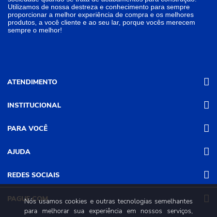
Utilizamos de nossa destreza e conhecimento para sempre
proporcionar a melhor experiência de compra e os melhores
produtos, a você cliente e ao seu lar, porque vocês merecem
sempre o melhor!
ATENDIMENTO
INSTITUCIONAL
(31) 3611-8221 Site
Segunda a Sexta das 8h às 17h30
Nossas Lojas
PARA VOCÊ
Sábado das 8h às 12h
Promoções
(31) 3611-8200 Loja Física
Programa de
Minha conta
AJUDA
Relacionamento
Segunda a Sexta das 8h às 17h30
Meus pedidos
Mundial (PRM)
Sábado das 8h às 12h
Revistas
Dúvidas
Trabalhe Conosco
REDES SOCIAIS
Frequentes
Pagamento
PAGUE COM
Nós usamos cookies e outras tecnologias semelhantes
Frete e Entrega
para melhorar sua experiência em nossos serviços,
Trocas e