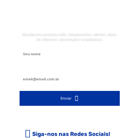
NOVIDADES
Receba as
da Mundial Acabamentos
Receba em primeira mão, lançamentos, ofertas, dicas
de reformas, decoração e arquitetura.
Digite seu nome
Digite seu e-mail
Enviar
Siga-nos nas Redes Sociais!