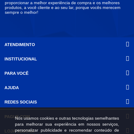
proporcionar a melhor experiência de compra e os melhores
produtos, a você cliente e ao seu lar, porque vocês merecem
sempre o melhor!
ATENDIMENTO
INSTITUCIONAL
(31) 3611-8221 Site
Segunda a Sexta das 8h às 17h30
Nossas Lojas
PARA VOCÊ
Sábado das 8h às 12h
Promoções
(31) 3611-8200 Loja Física
Programa de
Minha conta
AJUDA
Relacionamento
Segunda a Sexta das 8h às 17h30
Meus pedidos
Mundial (PRM)
Sábado das 8h às 12h
Revistas
Dúvidas
Trabalhe Conosco
REDES SOCIAIS
Frequentes
Pagamento
PAGUE COM
Nós usamos cookies e outras tecnologias semelhantes
Frete e Entrega
para melhorar sua experiência em nossos serviços,
Trocas e
Devoluções
personalizar publicidade e recomendar conteúdo de
LOJA SEGURA