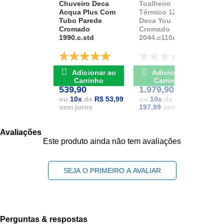
Chuveiro Deca
Toalheiro
K
Acqua Plus Com
Térmico 127v
D
Tubo Parede
Deca You
A
Cromado
Cromado
1
1990.c.std
2044.c110d.aqc
D
De: R$ 741,17
De: R$ 2.111,37
Adicionar ao
Adicionar ao
POR: R$
POR: R$
1
Carrinho
Carrinho
539,90
1.979,90
1
ou
10
x
de
R$ 53,99
ou
10
x
de
R$
sem juros
197,99
sem juros
Avaliações
Este produto ainda não tem avaliações
SEJA O PRIMEIRO A AVALIAR
Perguntas & respostas