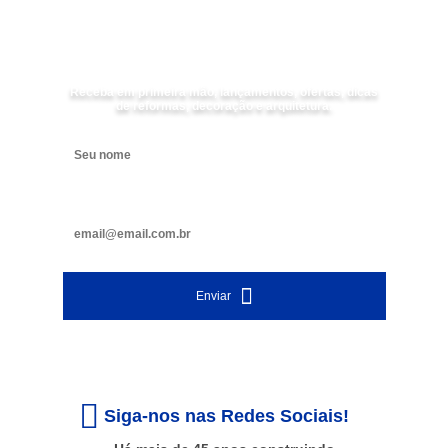
Receba as
NOVIDADES
da
Mundial Acabamentos
Receba em primeira mão, lançamentos, ofertas, dicas
de reformas, decoração e arquitetura.
Digite seu nome
Digite seu e-mail
Enviar
Siga-nos nas Redes Sociais!