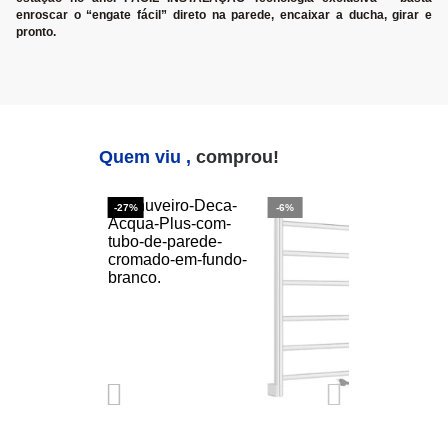
enroscar o “engate fácil” direto na parede, encaixar a ducha, girar e
pronto.
Quem viu ,
comprou!
-27%
-6%
-2