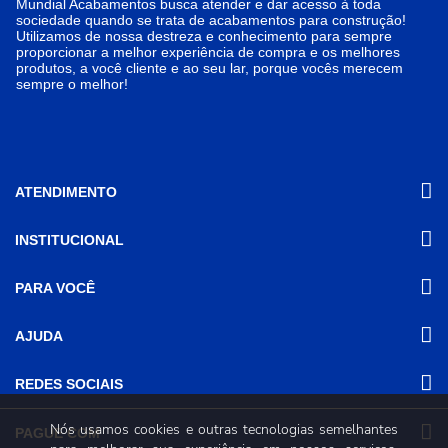
Mundial Acabamentos busca atender e dar acesso à toda
sociedade quando se trata de acabamentos para construção!
Utilizamos de nossa destreza e conhecimento para sempre
proporcionar a melhor experiência de compra e os melhores
produtos, a você cliente e ao seu lar, porque vocês merecem
sempre o melhor!
ATENDIMENTO
INSTITUCIONAL
(31) 3611-8221 Site
Segunda a Sexta das 8h às 17h30
Nossas Lojas
PARA VOCÊ
Sábado das 8h às 12h
Promoções
(31) 3611-8200 Loja Física
Programa de
Minha conta
AJUDA
Relacionamento
Segunda a Sexta das 8h às 17h30
Meus pedidos
Sábado das 8h às 12h
Mundial (PRM)
Revistas
Dúvidas
Trabalhe Conosco
REDES SOCIAIS
Frequentes
Pagamento
Nós usamos cookies e outras tecnologias semelhantes
PAGUE COM
Frete e Entrega