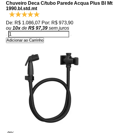
Chuveiro Deca C/tubo Parede Acqua Plus Bl Mt
1990.bl.std.mt
De: R$ 1.086,07
Por: R$ 973,90
ou
10
x
de
R$ 97,39
sem juros
Adicionar ao Carrinho