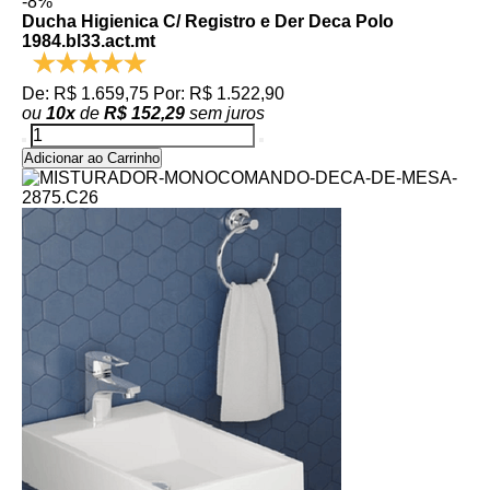
-8%
Ducha Higienica C/ Registro e Der Deca Polo
1984.bl33.act.mt
De: R$ 1.659,75
Por: R$ 1.522,90
ou
10
x
de
R$ 152,29
sem juros
Adicionar ao Carrinho