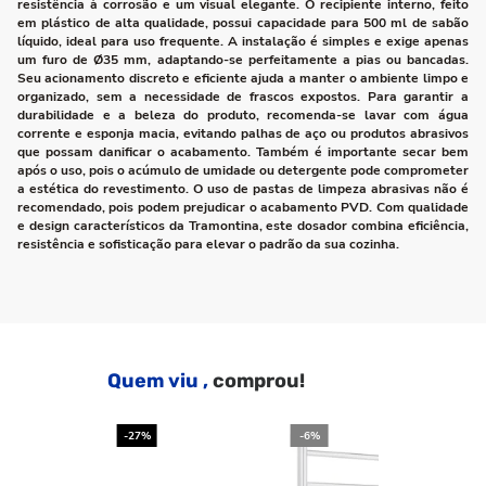
resistência à corrosão e um visual elegante. O recipiente interno, feito
em plástico de alta qualidade, possui capacidade para 500 ml de sabão
líquido, ideal para uso frequente. A instalação é simples e exige apenas
um furo de Ø35 mm, adaptando-se perfeitamente a pias ou bancadas.
Seu acionamento discreto e eficiente ajuda a manter o ambiente limpo e
organizado, sem a necessidade de frascos expostos. Para garantir a
durabilidade e a beleza do produto, recomenda-se lavar com água
corrente e esponja macia, evitando palhas de aço ou produtos abrasivos
que possam danificar o acabamento. Também é importante secar bem
após o uso, pois o acúmulo de umidade ou detergente pode comprometer
a estética do revestimento. O uso de pastas de limpeza abrasivas não é
recomendado, pois podem prejudicar o acabamento PVD. Com qualidade
e design característicos da Tramontina, este dosador combina eficiência,
resistência e sofisticação para elevar o padrão da sua cozinha.
Quem viu ,
comprou!
-27%
-6%
-2