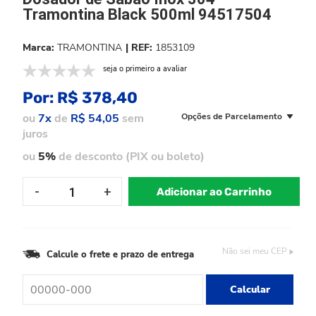
Tramontina Black 500ml 94517504
TRAMONTINA
1853109
seja o primeiro a avaliar
Por:
R$ 378,40
ou
7x
de
R$ 54,05
sem
Opções de Parcelamento
juros
ou
5%
de desconto (PIX ou boleto)
Adicionar ao Carrinho
Não sei meu CEP
Calcule o frete e prazo de entrega
Calcular