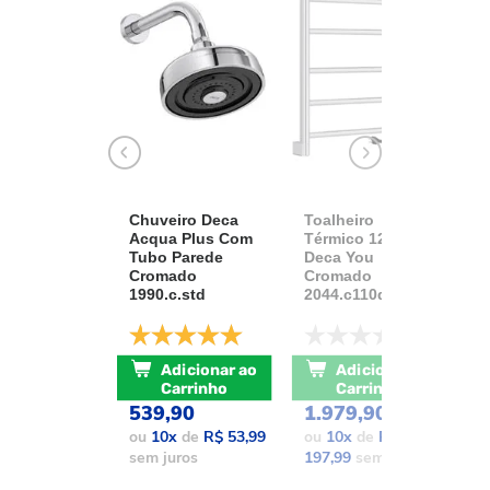
Chuveiro Deca
Toalheiro
K
Acqua Plus Com
Térmico 127v
D
Tubo Parede
Deca You
A
Cromado
Cromado
1
1990.c.std
2044.c110d.aqc
D
De: R$ 741,17
De: R$ 2.111,37
Adicionar ao
Adicionar ao
POR: R$
POR: R$
Carrinho
Carrinho
1
539,90
1.979,90
o
ou
10
x
de
R$ 53,99
ou
10
x
de
R$
1
sem juros
197,99
sem juros