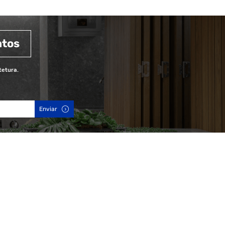
ntos
tetura.
Enviar