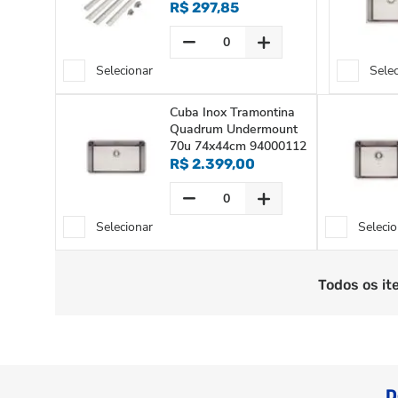
R$ 297,85
Selecionar
Sele
Cuba Inox Tramontina
Quadrum Undermount
70u 74x44cm 94000112
R$ 2.399,00
Selecionar
Selecio
Todos os it
D