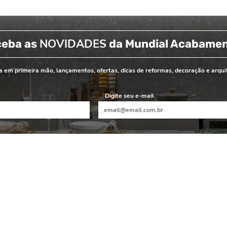
NOVIDADES
ceba as
da Mundial Acabame
 em primeira mão, lançamentos, ofertas, dicas de reformas, decoração e arqui
Digite seu e-mail