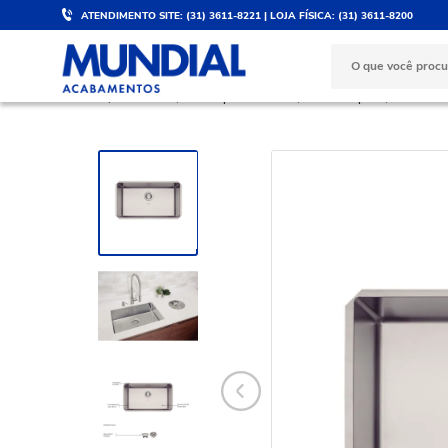
ATENDIMENTO SITE: (31) 3611-8221 | LOJA FÍSICA: (31) 3611-8200
DESCONTO DE 5%
PARCELE 
Válido para PIX e boleto
No cartão d
COZINHA
Cubas para Cozinha
Cuba Simples
Cuba Ino