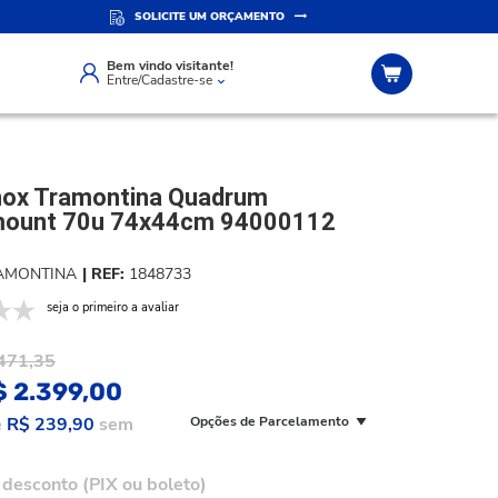
SOLICITE UM ORÇAMENTO
IZADO
ATENDIMENTO PERSONALIZADO
Compre pelo whatsapp
Bem vindo visitante!
Entre/Cadastre-se
nox Tramontina Quadrum
mount 70u 74x44cm 94000112
AMONTINA
1848733
seja o primeiro a avaliar
471,35
$ 2.399,00
e
R$ 239,90
sem
Opções de Parcelamento
desconto (PIX ou boleto)