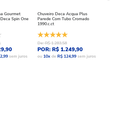
ha Gourmet
Chuveiro Deca Acqua Plus
Chuveiro Deca
Deca Spin One
Parede Com Tubo Cromado
Acqua Plus Bl
1990.c.ct
1990.bl.std.mt
1
De: R$ 1.283,58
De: R$ 1.086,
29,90
POR: R$ 1.249,90
POR: R$ 9
2,99
sem juros
ou
10
x
de
R$ 124,99
sem juros
ou
10
x
de
R$ 