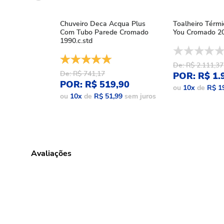
Chuveiro Deca Acqua Plus
Toalheiro Térm
Com Tubo Parede Cromado
You Cromado 20
1990.c.std
De: R$ 2.111,37
De: R$ 741,17
POR: R$ 1.
POR: R$ 519,90
ou
10
x
de
R$ 1
ou
10
x
de
R$ 51,99
sem juros
Avaliações