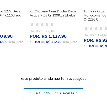
ico 127v Deca
Kit Chuveiro Com Ducha Deca
Torneira Cozin
44.c110d.aqc
Acqua Plus Cr 1990.c.std.kit.n
Monocomando 
Cr 2253.C
De: R$ 1.522,34
De: R$ 1.174,6
979,90
POR: R$ 1.127,90
POR: R$ 9
97,99
sem juros
ou
10
x
de
R$ 112,79
sem juros
ou
10
x
de
R$ 9
Este produto ainda não tem avaliações
SEJA O PRIMEIRO A AVALIAR