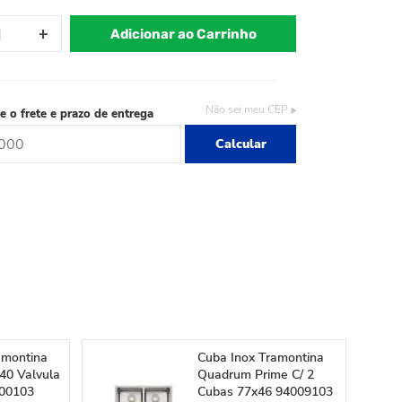
Adicionar ao Carrinho
Não sei meu CEP
e o frete e prazo de entrega
Calcular
amontina
Cuba Inox Tramontina
40 Valvula
Quadrum Prime C/ 2
000103
Cubas 77x46 94009103