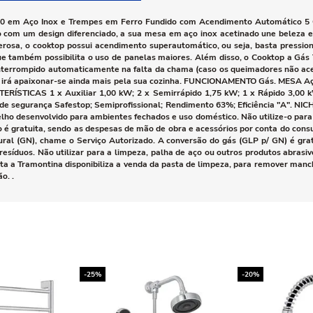
90 em Aço Inox e Trempes em Ferro Fundido com Acendimento Automático 5
ido com um design diferenciado, a sua mesa em aço inox acetinado une beleza 
zerosa, o cooktop possui acendimento superautomático, ou seja, basta pressi
e também possibilita o uso de panelas maiores. Além disso, o Cooktop a Gás 
 interrompido automaticamente na falta da chama (caso os queimadores não a
cê irá apaixonar-se ainda mais pela sua cozinha. FUNCIONAMENTO Gás. MESA A
ERÍSTICAS 1 x Auxiliar 1,00 kW; 2 x Semirrápido 1,75 kW; 1 x Rápido 3,00 
la de segurança Safestop; Semiprofissional; Rendimento 63%; Eficiência "A"
ho desenvolvido para ambientes fechados e uso doméstico. Não utilize-o para o
 é gratuita, sendo as despesas de mão de obra e acessórios por conta do cons
ral (GN), chame o Serviço Autorizado. A conversão do gás (GLP p/ GN) é grat
e resíduos. Não utilizar para a limpeza, palha de aço ou outros produtos abras
 a Tramontina disponibiliza a venda da pasta de limpeza, para remover manchas
o. .
-25%
-20%