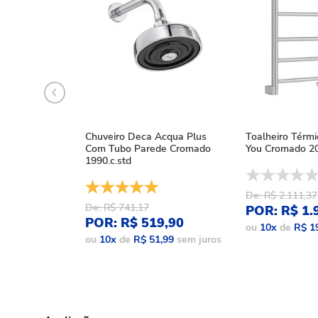
Chuveiro Deca Acqua Plus
Toalheiro Térm
Com Tubo Parede Cromado
You Cromado 20
1990.c.std
De: R$ 2.111,37
De: R$ 741,17
POR: R$ 1.
POR: R$ 519,90
ou
10
x
de
R$ 1
ou
10
x
de
R$ 51,99
sem juros