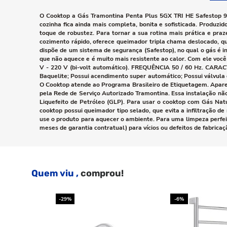
O Cooktop a Gás Tramontina Penta Plus 5GX TRI HE Safestop 
cozinha fica ainda mais completa, bonita e sofisticada. Produz
toque de robustez. Para tornar a sua rotina mais prática e pra
cozimento rápido, oferece queimador tripla chama deslocado, qu
dispõe de um sistema de segurança (Safestop), no qual o gás é
que não aquece e é muito mais resistente ao calor. Com ele vo
V - 220 V (bi-volt automático). FREQUÊNCIA 50 / 60 Hz. CARACT
Baquelite; Possui acendimento super automático; Possui válvu
O Cooktop atende ao Programa Brasileiro de Etiquetagem. Aparel
pela Rede de Serviço Autorizado Tramontina. Essa instalação não
Liquefeito de Petróleo (GLP). Para usar o cooktop com Gás Natu
cooktop possui queimador tipo selado, que evita a infiltração d
use o produto para aquecer o ambiente. Para uma limpeza perfeita
meses de garantia contratual) para vícios ou defeitos de fabricaçã
Quem viu ,
comprou!
-29%
-6%