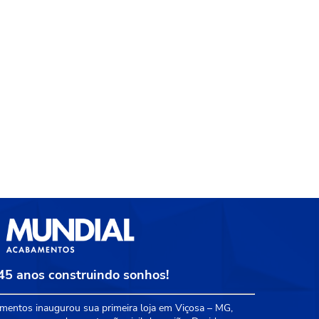
45 anos construindo sonhos!
entos inaugurou sua primeira loja em Viçosa – MG,