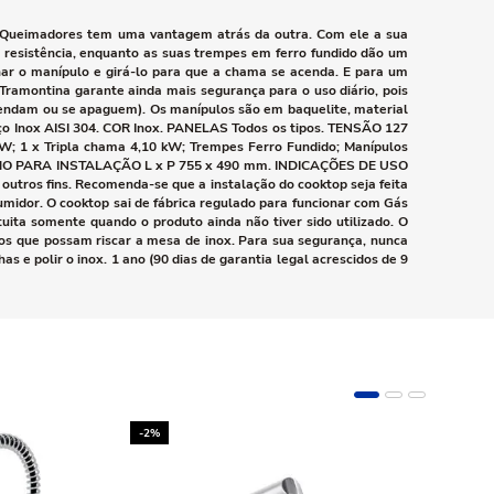
 Queimadores tem uma vantagem atrás da outra. Com ele a sua
e resistência, enquanto as suas trempes em ferro fundido dão um
onar o manípulo e girá-lo para que a chama se acenda. E para um
Tramontina garante ainda mais segurança para o uso diário, pois
cendam ou se apaguem). Os manípulos são em baquelite, material
ço Inox AISI 304. COR Inox. PANELAS Todos os tipos. TENSÃO 127
kW; 1 x Tripla chama 4,10 kW; Trempes Ferro Fundido; Manípulos
. NICHO PARA INSTALAÇÃO L x P 755 x 490 mm. INDICAÇÕES DE USO
utros fins. Recomenda-se que a instalação do cooktop seja feita
umidor. O cooktop sai de fábrica regulado para funcionar com Gás
uita somente quando o produto ainda não tiver sido utilizado. O
ivos que possam riscar a mesa de inox. Para sua segurança, nunca
 e polir o inox. 1 ano (90 dias de garantia legal acrescidos de 9
-2%
-10%