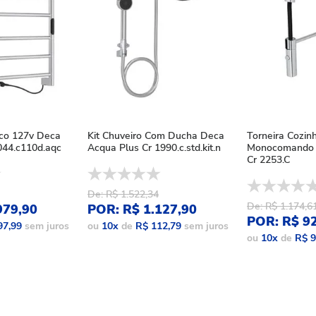
ico 127v Deca
Kit Chuveiro Com Ducha Deca
Torneira Cozin
44.c110d.aqc
Acqua Plus Cr 1990.c.std.kit.n
Monocomando 
Cr 2253.C
De: R$ 1.522,34
De: R$ 1.174,6
979,90
POR: R$ 1.127,90
POR: R$ 9
97,99
sem juros
ou
10
x
de
R$ 112,79
sem juros
ou
10
x
de
R$ 9