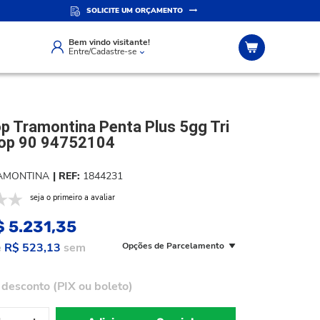
SOLICITE UM ORÇAMENTO
IZADO
ATENDIMENTO PERSONALIZADO
Compre pelo whatsapp
Bem vindo visitante!
Entre/Cadastre-se
p Tramontina Penta Plus 5gg Tri
op 90 94752104
AMONTINA
1844231
seja o primeiro a avaliar
$ 5.231,35
e
R$ 523,13
sem
Opções de Parcelamento
desconto (PIX ou boleto)