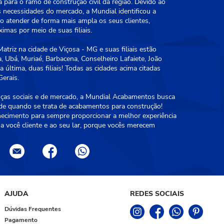
a para o ramo de construção civil da região. Devido ao
 necessidades do mercado, a Mundial identificou a
 atender de forma mais ampla os seus clientes,
mas por meio de suas filiais.
triz na cidade de Viçosa - MG e suas filiais estão
, Ubá, Muriaé, Barbacena, Conselheiro Lafaiete, João
 última, duas filiais! Todas as cidades acima citadas
erais.
as sociais e de mercado, a Mundial Acabamentos busca
ade quando se trata de acabamentos para construção!
hecimento para sempre proporcionar a melhor experiência
a você cliente e ao seu lar, porque vocês merecem
AJUDA
REDES SOCIAIS
Dúvidas Frequentes
Pagamento