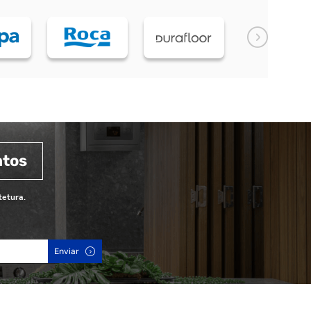
ntos
tetura.
Enviar