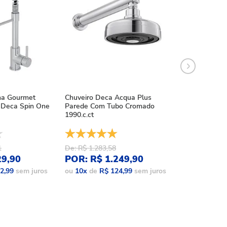
ha Gourmet
Chuveiro Deca Acqua Plus
Chuveiro Deca
Deca Spin One
Parede Com Tubo Cromado
Acqua Plus Bl
1990.c.ct
1990.bl.std.mt
1
De: R$ 1.283,58
De: R$ 1.086,
29,90
POR: R$ 1.249,90
POR: R$ 9
2,99
sem juros
ou
10
x
de
R$ 124,99
sem juros
ou
10
x
de
R$ 