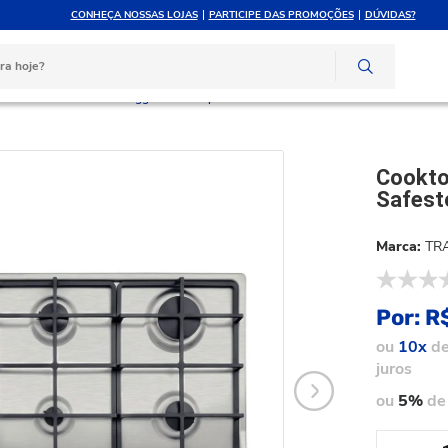
CONHEÇA NOSSAS LOJAS
PARTICIPE DAS PROMOÇÕES
DÚVIDAS?
ATÉ 10X SEM JUROS
ATENDIMENTO PERSONAL
e crédito
Compre pelo whatsapp
 Tramontina Penta Plus 5gg Tri Safestop 90 94752104
Cookto
Safest
TR
Por:
R
ou
10x
d
juros
ou
5%
de 