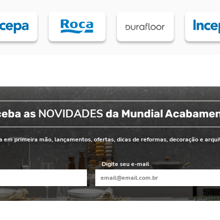
NOVIDADES
ceba as
da Mundial Acabame
 em primeira mão, lançamentos, ofertas, dicas de reformas, decoração e arqui
Digite seu e-mail