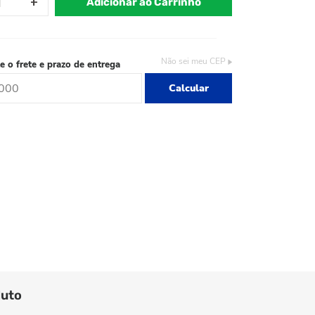
Adicionar ao Carrinho
Não sei meu CEP
e o frete e prazo de entrega
Calcular
duto