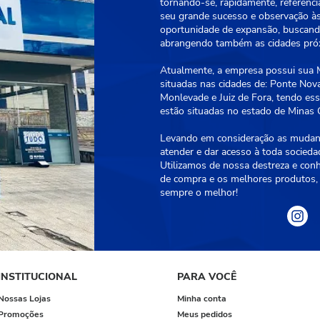
tornando-se, rapidamente, referênci
seu grande sucesso e observação às
oportunidade de expansão, buscando
abrangendo também as cidades próxi
Atualmente, a empresa possui sua Ma
situadas nas cidades de: Ponte Nova
Monlevade e Juiz de Fora, tendo essa
estão situadas no estado de Minas G
Levando em consideração as mudanç
atender e dar acesso à toda socied
Utilizamos de nossa destreza e con
de compra e os melhores produtos, 
sempre o melhor!
INSTITUCIONAL
PARA VOCÊ
Nossas Lojas
Minha conta
Promoções
Meus pedidos