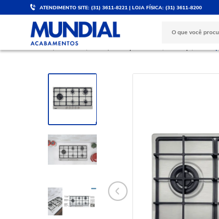
ATENDIMENTO SITE: (31) 3611-8221 | LOJA FÍSICA: (31) 3611-8200
DESCONTO DE 5%
PARCELE 
Válido para PIX e boleto
No cartão d
COZINHA
Coifas, Cooktops e Fornos
Cooktop
Cooktop