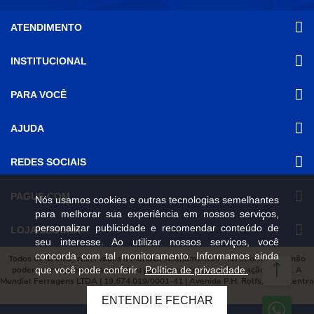
ATENDIMENTO
INSTITUCIONAL
(31) 3611-8221 Site
Segunda a Sexta das 8h às 17h30
Nossas Lojas
PARA VOCÊ
Sábado das 8h às 12h
Promoções
(31) 3611-8200 Loja Física
Programa de
Minha conta
AJUDA
Relacionamento
Segunda a Sexta das 8h às 17h30
Meus pedidos
Mundial (PRM)
Sábado das 8h às 12h
Revistas
Dúvidas
Trabalhe Conosco
REDES SOCIAIS
Frequentes
Pagamento
PAGUE COM
Nós usamos cookies e outras tecnologias semelhantes
Frete e Entrega
para melhorar sua experiência em nossos serviços,
Trocas e
Devoluções
personalizar publicidade e recomendar conteúdo de
LOJA SEGURA
seu interesse. Ao utilizar nossos serviços, você
Política de
Privacidade e
concorda com tal monitoramento. Informamos ainda
Todos os direitos reservados à Mundial Acabamentos - As informações não
Segurança
que você pode conferir
Política de privacidade.
podem ser reproduzidas total ou parcialmente sem autorização prévia. A
Mundial Ferragens LTDA | 19.674.019/0001-41 | Avenida P.H. Rolfs, 215 , Centro
Viçosa, Minas Gerais, 36570-087
ENTENDI E FECHAR