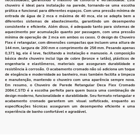
necessidades, garantindo o máximo de conforto e versatilidade. Este
chuveiro é ideal para instalação na parede, tornando-se uma escolha
prática e funcional para diferentes espaços. Com uma pressão mínima de
entrada de água de 2 mca e máxima de 40 mca, ele se adapta bem a
diferentes sistemas de abastecimento, garantindo um desempenho
consistente e eficiente. Além disso, é adequado tanto para sistemas de
aquecimento por acumulação quanto por passagem, com uma pressão
mínima de operação de 2 mca em ambos os casos. O design do Chuveiro
Flex é retangular, com dimensões compactas que incluem uma altura de
144 mm, largura de 200 mm e comprimento de 256 mm. Pesando apenas
0,371 kg, ele é leve, facilitando a instalação e manuseio. A composição
básica deste chuveiro inclui liga de cobre (bronze e latão), plásticos de
engenharia e elastômeros, materiais que asseguram durabilidade e
resistência à corrosão. O acabamento cromado não só adiciona um toque
de elegância e modernidade ao banheiro, mas também facilita a limpeza
e manutenção, mantendo o chuveiro com uma aparência sempre nova.
Em resumo, o Chuveiro de Parede Retangular Deca Flex Cromado
2084.C.STD é a escolha perfeita para quem busca uma combinação de
design moderno, funcionalidade e durabilidade. Seu formato retangular e
acabamento cromado garantem um visual sofisticado, enquanto as
especificações técnicas asseguram um desempenho eficiente e uma
experiência de banho confortável e agradável.