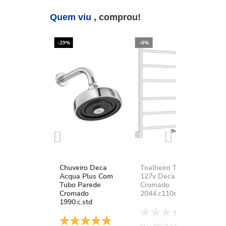
Quem viu ,
comprou!
-29%
-6%
-2
Chuveiro Deca
Toalheiro Térmico
K
Acqua Plus Com
127v Deca You
D
Tubo Parede
Cromado
A
Cromado
2044.c110d.aqc
1
1990.c.std