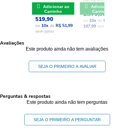
De: R$ 2.111,37
D
De: R$ 741,17
POR: R$
Adicionar ao
Adicionar ao
POR: R$
Carrinho
Carrinho
1.979,90
1
519,90
ou
10
x
de
R$
o
ou
10
x
de
R$ 51,99
197,99
sem juros
1
sem juros
Avaliações
Este produto ainda não tem avaliações
SEJA O PRIMEIRO A AVALIAR
Perguntas & respostas
Este produto ainda não tem perguntas
SEJA O PRIMEIRO A PERGUNTAR