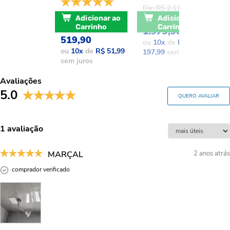
De: R$ 2.111,37
D
De: R$ 741,17
POR: R$
Adicionar ao
Adicionar ao
POR: R$
Carrinho
Carrinho
1.979,90
1
519,90
ou
10
x
de
R$
o
ou
10
x
de
R$ 51,99
197,99
sem juros
1
sem juros
Avaliações
5.0
QUERO AVALIAR
1 avaliação
MARÇAL
2 anos atrás
comprador verificado