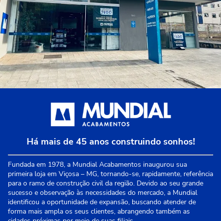
Há mais de 45 anos construindo sonhos!
Fundada em 1978, a Mundial Acabamentos inaugurou sua
primeira loja em Viçosa – MG, tornando-se, rapidamente, referência
para o ramo de construção civil da região. Devido ao seu grande
sucesso e observação às necessidades do mercado, a Mundial
identificou a oportunidade de expansão, buscando atender de
forma mais ampla os seus clientes, abrangendo também as
cidades próximas por meio de suas filiais.