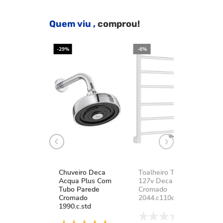
Quem viu ,
comprou!
-29%
-6%
-2
Chuveiro Deca
Toalheiro Térmico
K
Acqua Plus Com
127v Deca You
D
Tubo Parede
Cromado
A
Cromado
2044.c110d.aqc
1
1990.c.std