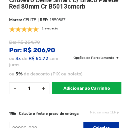
Chuveiro Celite Smart C/ Braco Parede
Red 80mm Cr B5013cmcrb
CELITE
1850867
1 avaliação
De:
R$ 254,70
Por:
R$ 206,90
ou
4x
de
R$ 51,72
sem
Opções de Parcelamento
juros
ou
5%
de desconto (PIX ou boleto)
Adicionar ao Carrinho
Não sei meu CEP
Calcule o frete e prazo de entrega
Calcular