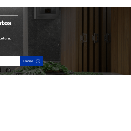
ntos
tetura.
Enviar