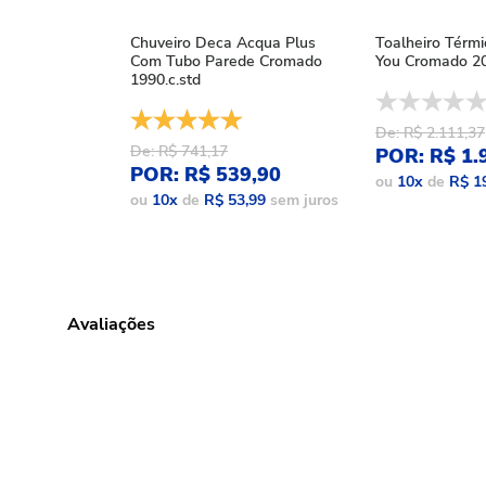
Chuveiro Deca Acqua Plus
Toalheiro Térm
Com Tubo Parede Cromado
You Cromado 20
1990.c.std
De: R$ 2.111,37
De: R$ 741,17
POR: R$ 1.
POR: R$ 539,90
ou
10
x
de
R$ 1
ou
10
x
de
R$ 53,99
sem juros
Avaliações