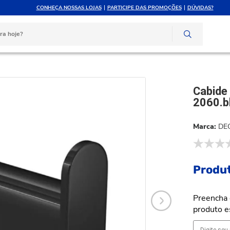
CONHEÇA NOSSAS LOJAS
PARTICIPE DAS PROMOÇÕES
DÚVIDAS?
ATÉ 10X SEM JUROS
ATENDIMENTO PERSONAL
e crédito
Compre pelo whatsapp
 Parede Deca Versa Black Matte 2060.bl31.mt
Cabide
2060.b
DE
Produt
Preencha 
produto e