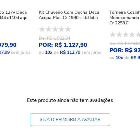
ico 127v Deca
Kit Chuveiro Com Ducha Deca
Torneira Cozin
44.c110d.aqc
Acqua Plus Cr 1990.c.std.kit.n
Monocomando 
Cr 2253.C
De: R$ 1.522,34
De: R$ 1.174,6
979,90
POR: R$ 1.127,90
POR: R$ 9
97,99
sem juros
ou
10
x
de
R$ 112,79
sem juros
ou
10
x
de
R$ 9
Este produto ainda não tem avaliações
SEJA O PRIMEIRO A AVALIAR