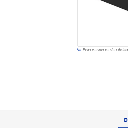
Passe o mouse em cima da im
D