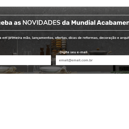
NOVIDADES
ceba as
da Mundial Acabame
 em primeira mão, lançamentos, ofertas, dicas de reformas, decoração e arqui
Digite seu e-mail