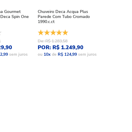
ha Gourmet
Chuveiro Deca Acqua Plus
Chuveiro Deca
Deca Spin One
Parede Com Tubo Cromado
Acqua Plus Bl
1990.c.ct
1990.bl.std.mt
1
De: R$ 1.283,58
De: R$ 1.086,
29,90
POR: R$ 1.249,90
POR: R$ 9
2,99
sem juros
ou
10
x
de
R$ 124,99
sem juros
ou
10
x
de
R$ 