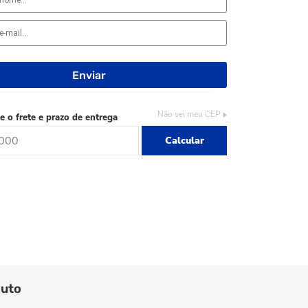
Não sei meu CEP
e o frete e prazo de entrega
Calcular
duto