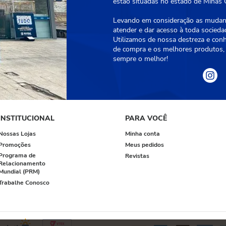
estão situadas no estado de Minas G
Levando em consideração as mudanç
atender e dar acesso à toda socied
Utilizamos de nossa destreza e con
de compra e os melhores produtos, 
sempre o melhor!
INSTITUCIONAL
PARA VOCÊ
Nossas Lojas
Minha conta
Promoções
Meus pedidos
Programa de
Revistas
Relacionamento
Mundial (PRM)
Trabalhe Conosco