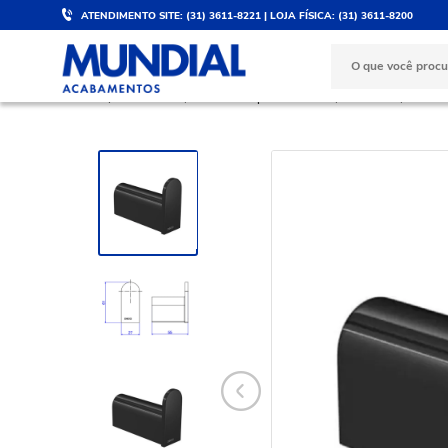
ATENDIMENTO SITE: (31) 3611-8221 | LOJA FÍSICA: (31) 3611-8200
DESCONTO DE 5%
PARCELE 
Válido para PIX e boleto
No cartão d
BANHEIRO
Acessórios para Banheiro
Cabideiro
Cabide