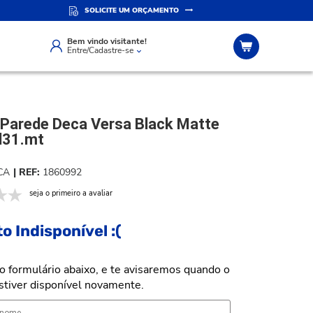
SOLICITE UM ORÇAMENTO
IZADO
ATENDIMENTO PERSONALIZADO
Compre pelo whatsapp
Bem vindo visitante!
Entre/Cadastre-se
 Parede Deca Versa Black Matte
l31.mt
CA
1860992
seja o primeiro a avaliar
o Indisponível :(
o formulário abaixo, e te avisaremos quando o
stiver disponível novamente.