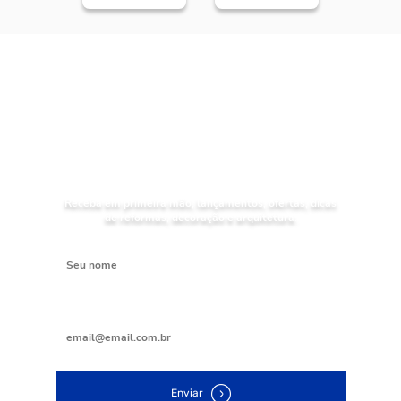
NOVIDADES
Receba as
da Mundial Acabamentos
Receba em primeira mão, lançamentos, ofertas, dicas
de reformas, decoração e arquitetura.
Digite seu nome
Digite seu e-mail
Enviar