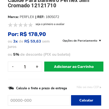
Cabide Para Banheiro Perflex Slim
Cromado 12121710
PERFLEX
1805072
seja o primeiro a avaliar
Por:
R$ 178,90
ou
3x
de
R$ 59,63
sem
Opções de Parcelamento
juros
ou
5%
de desconto (PIX ou boleto)
Adicionar ao Carrinho
Não sei meu CEP
Calcule o frete e prazo de entrega
Calcular