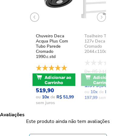
Chuveiro Deca
Toalheiro Térmico
K
Acqua Plus Com
127v Deca You
D
Tubo Parede
Cromado
A
Cromado
2044.c110d.aqc
1
1990.c.std
De: R$ 2.111,37
D
De: R$ 741,17
POR: R$
Adicionar ao
Adicionar ao
POR: R$
Carrinho
Carrinho
1.979,90
1
519,90
ou
10
x
de
R$
o
ou
10
x
de
R$ 51,99
197,99
sem juros
1
sem juros
Avaliações
Este produto ainda não tem avaliações