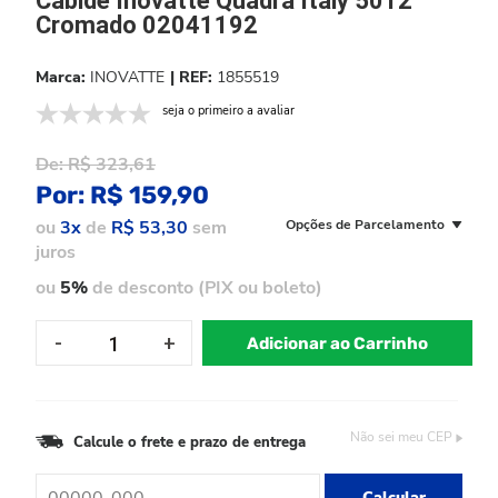
Cabide Inovatte Quadra Italy 5012
Cromado 02041192
INOVATTE
1855519
seja o primeiro a avaliar
De:
R$ 323,61
Por:
R$ 159,90
ou
3x
de
R$ 53,30
sem
Opções de Parcelamento
juros
ou
5%
de desconto (PIX ou boleto)
Adicionar ao Carrinho
Não sei meu CEP
Calcule o frete e prazo de entrega
Calcular