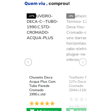
Quem viu ,
comprou!
-27%
-6%
-2
Chuveiro Deca
Toalheiro Térmico
K
Acqua Plus Com
127v Deca You
D
Tubo Parede
Cromado
A
Cromado
2044.c110d.aqc
1
1990.c.std
De: R$ 2.111,37
D
De: R$ 741,17