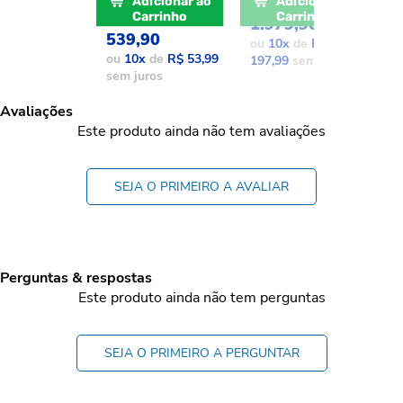
POR: R$
Adicionar ao
Adicionar ao
POR: R$
Carrinho
Carrinho
1.979,90
1
539,90
ou
10
x
de
R$
o
ou
10
x
de
R$ 53,99
197,99
sem juros
1
sem juros
Avaliações
Este produto ainda não tem avaliações
SEJA O PRIMEIRO A AVALIAR
Perguntas & respostas
Este produto ainda não tem perguntas
SEJA O PRIMEIRO A PERGUNTAR