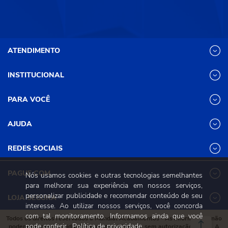
ATENDIMENTO
INSTITUCIONAL
(31) 3611-8221 Site
Segunda a Sexta das 8h às 17h30
Nossas Lojas
PARA VOCÊ
Sábado das 8h às 12h
Promoções
(31) 3611-8200 Loja Física
Programa de
Minha conta
AJUDA
Relacionamento
Segunda a Sexta das 8h às 17h30
Meus pedidos
Mundial (PRM)
Sábado das 8h às 12h
Revistas
Dúvidas
Trabalhe Conosco
REDES SOCIAIS
Frequentes
Pagamento
PAGUE COM
Nós usamos cookies e outras tecnologias semelhantes
Frete e Entrega
para melhorar sua experiência em nossos serviços,
Trocas e
personalizar publicidade e recomendar conteúdo de seu
Devoluções
LOJA SEGURA
interesse. Ao utilizar nossos serviços, você concorda
Política de
Privacidade e
com tal monitoramento. Informamos ainda que você
Todos os direitos reservados à Mundial Acabamentos - As informações não
Segurança
pode conferir
Política de privacidade.
podem ser reproduzidas total ou parcialmente sem autorização prévia. A