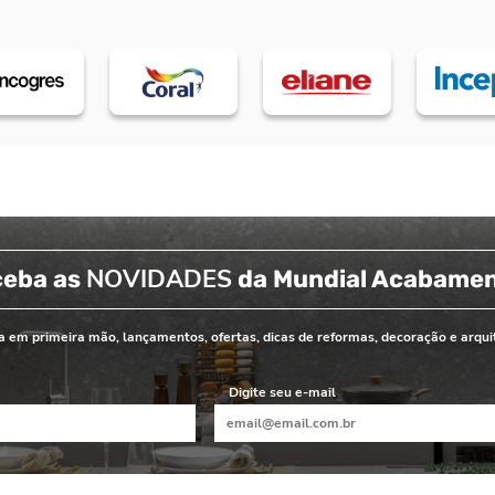
NOVIDADES
ceba as
da Mundial Acabame
 em primeira mão, lançamentos, ofertas, dicas de reformas, decoração e arqui
Digite seu e-mail