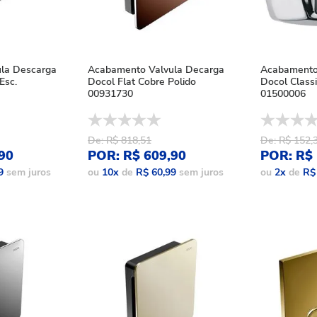
la Descarga
Acabamento Valvula Decarga
Acabamento
Esc.
Docol Flat Cobre Polido
Docol Class
00931730
01500006
De: R$ 818,51
De: R$ 152,
90
POR: R$ 609,90
POR: R$ 
9
sem juros
ou
10
x
de
R$ 60,99
sem juros
ou
2
x
de
R$