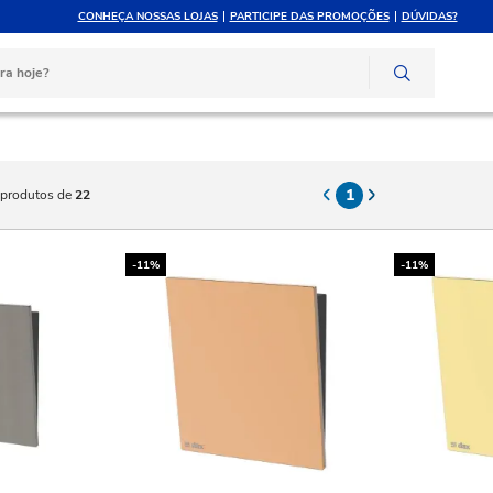
CONHEÇA NOSSAS LOJAS
PARTICIPE DAS PROMOÇÕES
DÚVIDAS?
ELE ATÉ 10X SEM JUROS
ATENDIMENTO P
rtão de crédito
Compre pelo whats
lvulas
1
produtos de
22
-11%
-11%