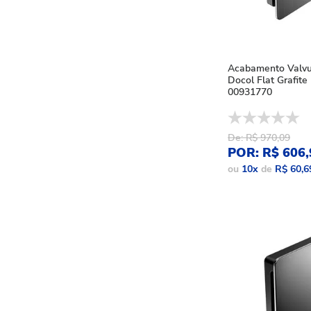
Acabamento Valvu
Docol Flat Grafite 
00931770
De: R$ 970,09
POR: R$ 606,
ou
10
x
de
R$ 60,6