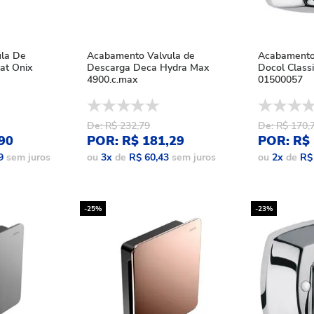
la De
Acabamento Valvula de
Acabamento
at Onix
Descarga Deca Hydra Max
Docol Classi
4900.c.max
01500057
De: R$ 232,79
De: R$ 170,
90
POR: R$ 181,29
POR: R$ 
9
sem juros
ou
3
x
de
R$ 60,43
sem juros
ou
2
x
de
R$
-25%
-23%