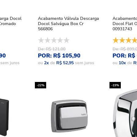
arga Docol
Acabamento Válvula Descarga
Acabamento
Cromado
Docol Salvágua Box Cr
Docol Flat 
566806
00931743
De: R$ 121,00
De: R$ 899,
90
POR: R$ 105,90
POR: R$ 
sem juros
ou
2
x
de
R$ 52,95
sem juros
ou
10
x
de
R
-22%
-19%