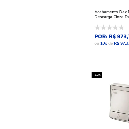
Acabamento Dax P
Descarga Cinza D
POR: R$ 973,
ou
10
x
de
R$ 97,3
-21%