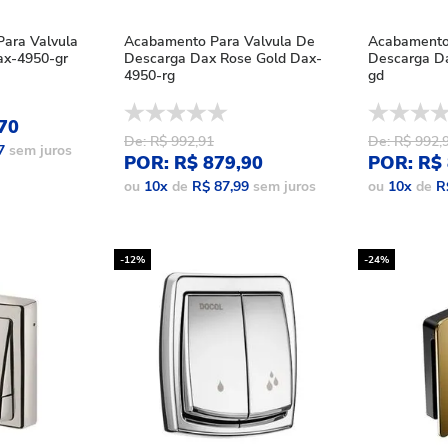
ara Valvula
Acabamento Para Valvula De
Acabamento
ax-4950-gr
Descarga Dax Rose Gold Dax-
Descarga D
4950-rg
gd
70
De: R$ 992,91
De: R$ 992,
7
sem juros
POR: R$ 879,90
POR: R$ 
ou
10
x
de
R$ 87,99
sem juros
ou
10
x
de
R
-12%
-24%