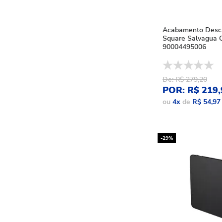
Acabamento Desc
Square Salvagua 
90004495006
De: R$ 279,20
POR: R$ 219,
ou
4
x
de
R$ 54,97
-29%