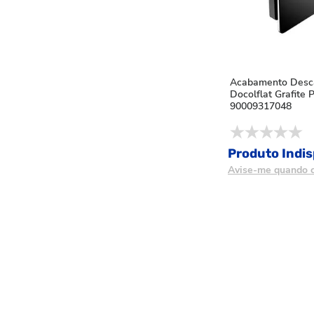
Acabamento Desc
Docolflat Grafite 
90009317048
Produto Indis
Avise-me quando c