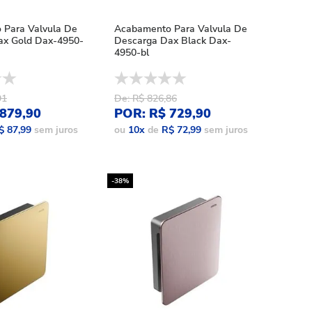
 Para Valvula De
Acabamento Para Valvula De
ax Gold Dax-4950-
Descarga Dax Black Dax-
4950-bl
91
De: R$ 826,86
879,90
POR: R$ 729,90
$ 87,99
sem juros
ou
10
x
de
R$ 72,99
sem juros
-38%