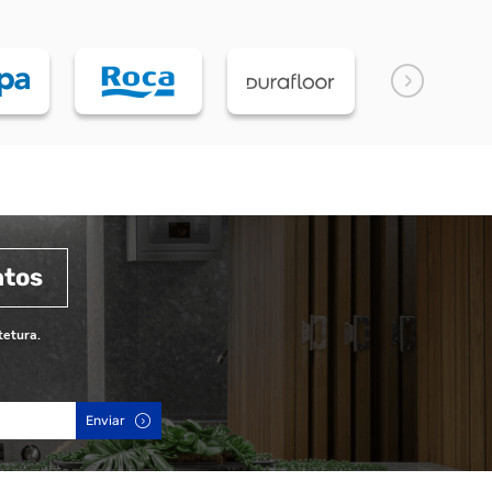
ntos
tetura.
Enviar