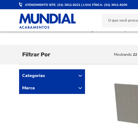
ATENDIMENTO SITE: (31) 3611-8221 | LOJA FÍSICA: (31) 3611-8200
DESCONTO DE 5%
PARC
Válido para PIX e boleto
No ca
BANHEIRO
Válvulas de Descarga
Acabamentos para Vá
Filtrar Por
Mostrando
22
Categorias
Marca
DAX (4)
DECA (2)
DOCOL (14)
LEXXA (2)