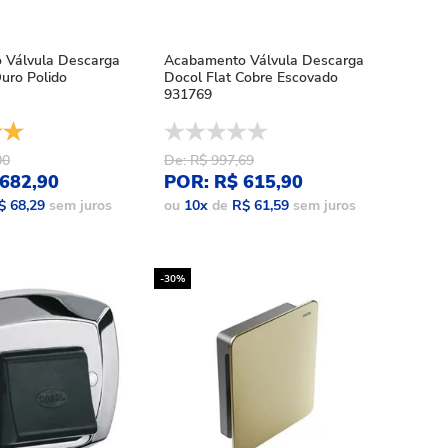
 Válvula Descarga
Acabamento Válvula Descarga
Ouro Polido
Docol Flat Cobre Escovado
931769
00
De: R$ 997,69
682,90
POR: R$ 615,90
$ 68,29
sem juros
ou
10
x
de
R$ 61,59
sem juros
-30%