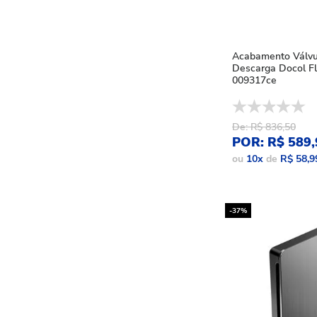
Acabamento Válvu
Descarga Docol Fl
009317ce
De: R$ 836,50
POR: R$ 589,
ou
10
x
de
R$ 58,9
-37%