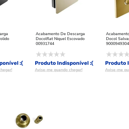
arga
Acabamento De Descarga
Acabamento
Polido
Docolflat Niquel Escovado
Docol Salva
00931744
9000949304
ponível :(
Produto Indisponível :(
Produto I
hegar!
Avise-me quando chegar!
Avise-me qu