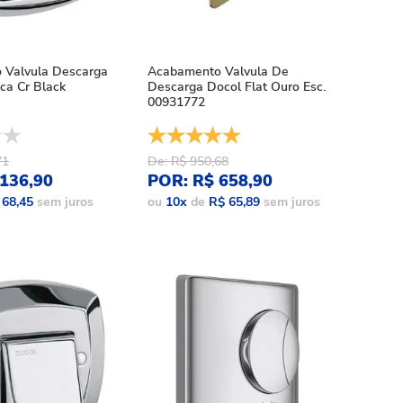
 Valvula Descarga
Acabamento Valvula De
ca Cr Black
Descarga Docol Flat Ouro Esc.
00931772
71
De: R$ 950,68
136,90
POR: R$ 658,90
 68,45
sem juros
ou
10
x
de
R$ 65,89
sem juros