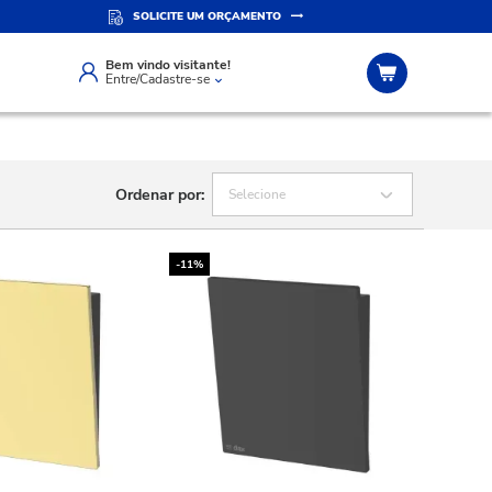
SOLICITE UM ORÇAMENTO
ERSONALIZADO
SITE SEGURO
app
Compra 100% segura
Bem vindo visitante!
Entre/Cadastre-se
Ordenar por:
Selecione
-11%