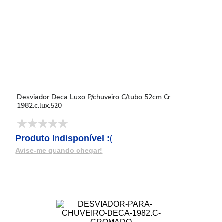
Desviador Deca Luxo P/chuveiro C/tubo 52cm Cr
1982.c.lux.520
Produto Indisponível :(
Avise-me quando chegar!