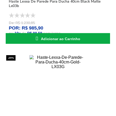
Haste Lexxa De Parede Para Ducha 40cm Black Matte
Lx03b
De: R$ 1.230,85
POR: R$ 985,90
ou
10
x
de
R$ 98,59
sem juros
Adicionar ao Carrinho
-29%