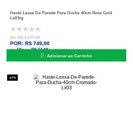
Haste Lexxa De Parede Para Ducha 40cm Rose Gold
Lx03rg
De: R$ 1.177,35
POR: R$ 749,90
ou
10
x
de
R$ 74,99
sem juros
Adicionar ao Carrinho
-27%