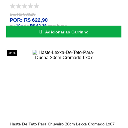
De: R$ 880,20
POR: R$ 622,90
ou
10
x
de
R$ 62,29
sem juros
Adicionar ao Carrinho
-31%
Haste De Teto Para Chuveiro 20cm Lexxa Cromado Lx07