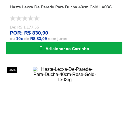
Haste Lexxa De Parede Para Ducha 40cm Gold LX03G
De: R$ 1.177,35
POR: R$ 830,90
ou
10
x
de
R$ 83,09
sem juros
Adicionar ao Carrinho
-36%