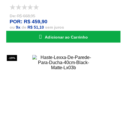
De: R$ 668,95
POR: R$ 459,90
ou
9
x
de
R$ 51,10
sem juros
Adicionar ao Carrinho
-19%