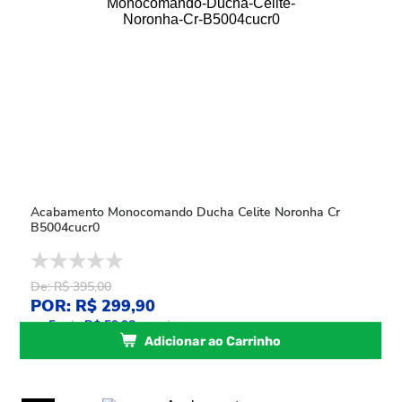
Acabamento Monocomando Ducha Celite Noronha Cr
B5004cucr0
De: R$ 395,00
POR: R$ 299,90
ou
5
x
de
R$ 59,98
sem juros
Adicionar ao Carrinho