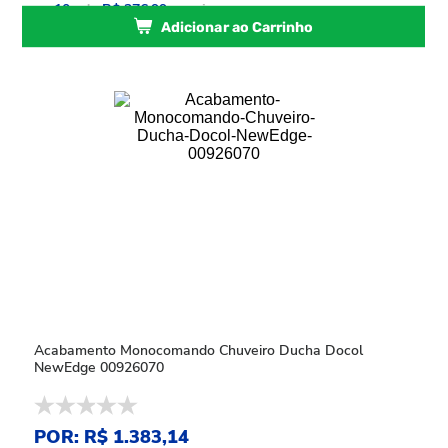
ou
10
x
de
R$ 276,99
sem juros
Adicionar ao Carrinho
Acabamento Monocomando Chuveiro Ducha Docol
NewEdge 00926070
POR: R$ 1.383,14