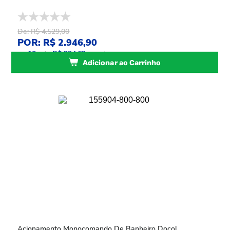
De: R$ 4.529,00
POR: R$ 2.946,90
ou
10
x
de
R$ 294,69
sem juros
Adicionar ao Carrinho
Acionamento Monocomando De Banheiro Docol