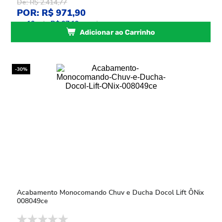
De: R$ 2.414,77
POR: R$ 971,90
ou
10
x
de
R$ 97,19
sem juros
Adicionar ao Carrinho
-30%
Acabamento Monocomando Chuv e Ducha Docol Lift ÔNix
008049ce