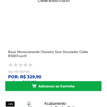
Base Monocomando Chuveiro Sem Desviador Celite
B5007cucr0
De: R$ 347,00
POR: R$ 329,90
ou
6
x
de
R$ 54,98
sem juros
Adicionar ao Carrinho
-24%