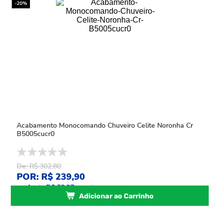
-20%
Acabamento Monocomando Chuveiro Celite Noronha Cr
B5005cucr0
De: R$ 302,80
POR: R$ 239,90
ou
4
x
de
R$ 59,97
sem juros
Adicionar ao Carrinho