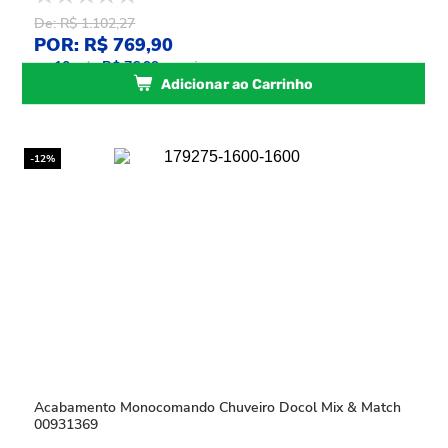
De: R$ 1.102,27
POR: R$ 769,90
ou
10
x
de
R$ 76,99
sem juros
Adicionar ao Carrinho
-12%
Acabamento Monocomando Chuveiro Docol Mix & Match
00931369