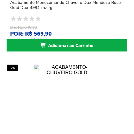
Acabamento Monocomando Chuveiro Dax Mendoza Rose
Gold Dax-4994-mz-rg
De: R$ 640,93
POR: R$ 569,90
ou
10
x
de
R$ 56,99
sem juros
Adicionar ao Carrinho
-0%