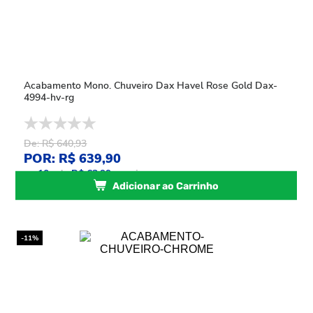
Acabamento Mono. Chuveiro Dax Havel Rose Gold Dax-
4994-hv-rg
De: R$ 640,93
POR: R$ 639,90
ou
10
x
de
R$ 63,99
sem juros
Adicionar ao Carrinho
-11%