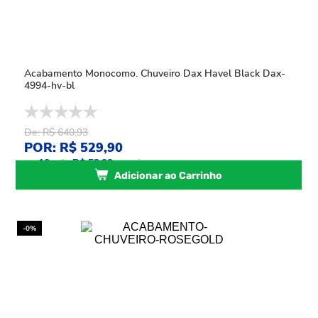
Acabamento Monocomo. Chuveiro Dax Havel Black Dax-
4994-hv-bl
De: R$ 640,93
POR: R$ 529,90
ou
10
x
de
R$ 52,99
sem juros
Adicionar ao Carrinho
-0%