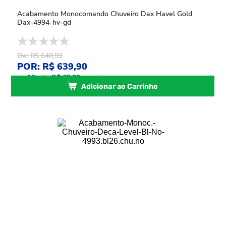
Acabamento Monocomando Chuveiro Dax Havel Gold
Dax-4994-hv-gd
De: R$ 640,93
POR: R$ 639,90
ou
10
x
de
R$ 63,99
sem juros
Adicionar ao Carrinho