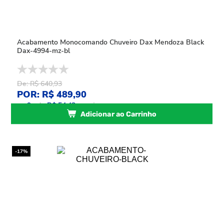
Acabamento Monocomando Chuveiro Dax Mendoza Black
Dax-4994-mz-bl
De: R$ 640,93
POR: R$ 489,90
ou
9
x
de
R$ 54,43
sem juros
Adicionar ao Carrinho
-17%