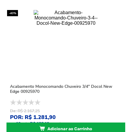
-40%
Acabamento Monocomando Chuveiro 3/4" Docol New
Edge 00925970
De: R$ 2.167,25
POR: R$ 1.281,90
ou
10
x
de
R$ 128,19
sem juros
Adicionar ao Carrinho