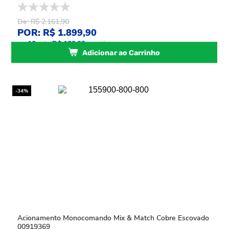
De: R$ 2.161,90
POR: R$ 1.899,90
ou
10
x
de
R$ 189,99
sem juros
Adicionar ao Carrinho
-34%
Acionamento Monocomando Mix & Match Cobre Escovado
00919369