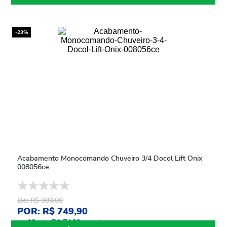
-23%
Acabamento Monocomando Chuveiro 3/4 Docol Lift Onix
008056ce
De: R$ 980,00
POR: R$ 749,90
ou
10
x
de
R$ 74,99
sem juros