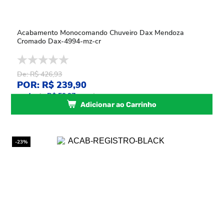
Acabamento Monocomando Chuveiro Dax Mendoza
Cromado Dax-4994-mz-cr
De: R$ 426,93
POR: R$ 239,90
ou
4
x
de
R$ 59,97
sem juros
Adicionar ao Carrinho
-23%