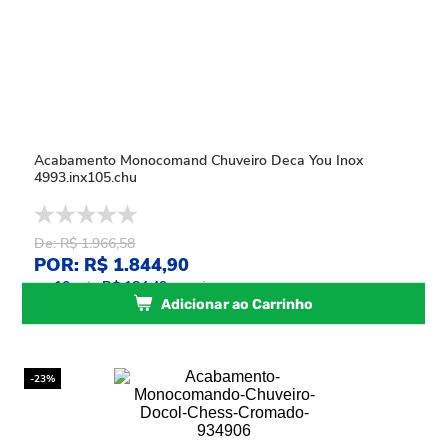
Acabamento Monocomand Chuveiro Deca You Inox
4993.inx105.chu
De: R$ 1.966,58
POR: R$ 1.844,90
ou
10
x
de
R$ 184,49
sem juros
Adicionar ao Carrinho
-23%