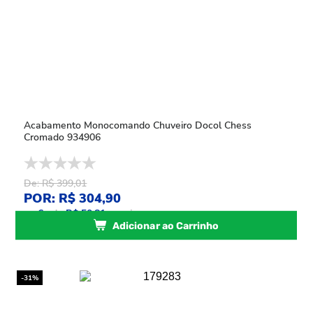
Acabamento Monocomando Chuveiro Docol Chess
Cromado 934906
De: R$ 399,01
POR: R$ 304,90
ou
6
x
de
R$ 50,81
sem juros
Adicionar ao Carrinho
-31%