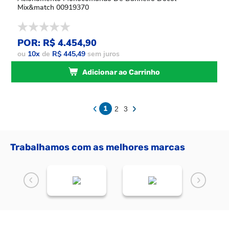
Mix&match 00919370
POR: R$ 4.454,90
ou
10
x
de
R$ 445,49
sem juros
Adicionar ao Carrinho
1
2
3
Trabalhamos com as melhores marcas