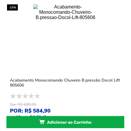
-15%
Acabamento Monocomando Chuveiro B.pressão Docol Lift
805606
De: R$ 689,95
POR: R$ 584,90
ou
10
x
de
R$ 58,49
sem juros
Adicionar ao Carrinho