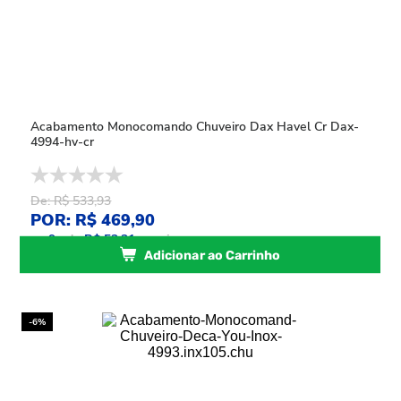
Acabamento Monocomando Chuveiro Dax Havel Cr Dax-
4994-hv-cr
De: R$ 533,93
POR: R$ 469,90
ou
9
x
de
R$ 52,21
sem juros
Adicionar ao Carrinho
-6%