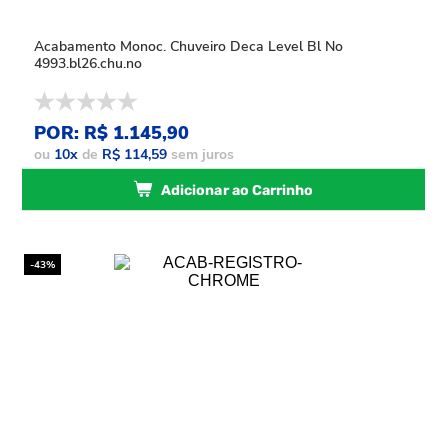
Acabamento Monoc. Chuveiro Deca Level Bl No
4993.bl26.chu.no
POR: R$ 1.145,90
ou
10
x
de
R$ 114,59
sem juros
Adicionar ao Carrinho
-43%