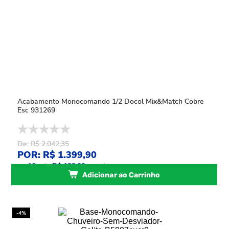
Acabamento Monocomando 1/2 Docol Mix&Match Cobre
Esc 931269
De: R$ 2.042,35
POR: R$ 1.399,90
ou
10
x
de
R$ 139,99
sem juros
Adicionar ao Carrinho
-4%