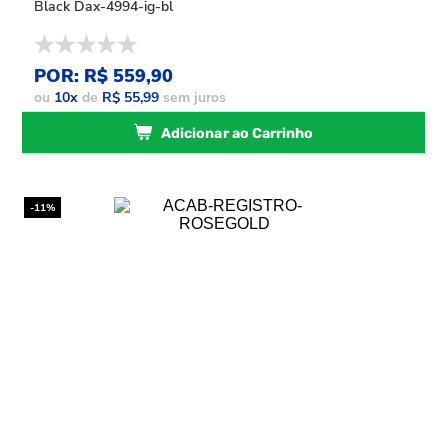
Black Dax-4994-ig-bl
POR: R$ 559,90
ou
10
x
de
R$ 55,99
sem juros
Adicionar ao Carrinho
-11%