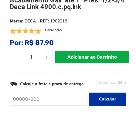
Acabamento Gav. até 1” Pres. 1/2-3/4
Deca Link 4900.c.pq.lnk
DECA
1802218
1 avaliação
Por:
R$ 87,90
Adicionar ao Carrinho
Não sei meu CEP
Calcule o frete e prazo de entrega
Calcular