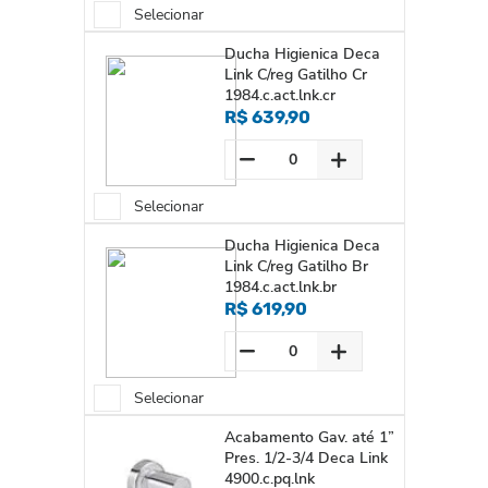
Selecionar
Ducha Higienica Deca
Link C/reg Gatilho Cr
1984.c.act.lnk.cr
R$ 639,90
Selecionar
Ducha Higienica Deca
Link C/reg Gatilho Br
1984.c.act.lnk.br
R$ 619,90
Selecionar
Acabamento Gav. até 1”
Pres. 1/2-3/4 Deca Link
4900.c.pq.lnk