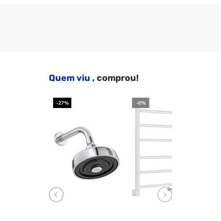
Quem viu ,
comprou!
-27%
-6%
-2