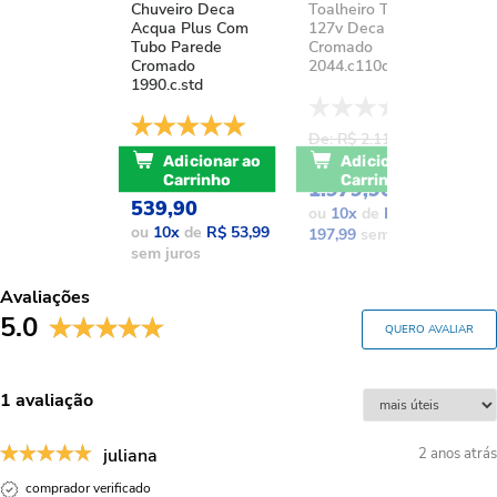
Chuveiro Deca
Toalheiro Térmico
K
Acqua Plus Com
127v Deca You
D
Tubo Parede
Cromado
A
Cromado
2044.c110d.aqc
1
1990.c.std
De: R$ 2.111,37
D
De: R$ 741,17
POR: R$
Adicionar ao
Adicionar ao
POR: R$
Carrinho
Carrinho
1.979,90
1
539,90
ou
10
x
de
R$
o
ou
10
x
de
R$ 53,99
197,99
sem juros
1
sem juros
Avaliações
5.0
QUERO AVALIAR
1 avaliação
juliana
2 anos atrás
comprador verificado