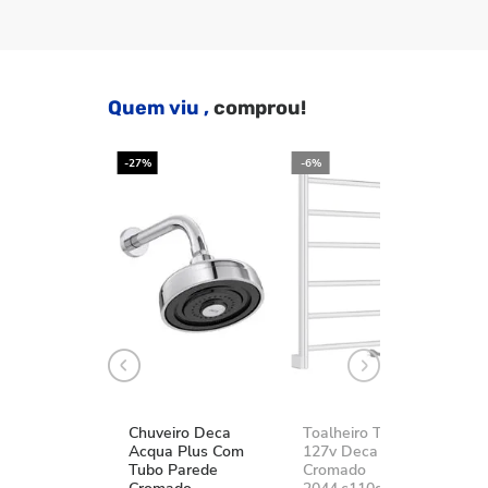
Quem viu ,
comprou!
-27%
-6%
-2
Chuveiro Deca
Toalheiro Térmico
K
Acqua Plus Com
127v Deca You
D
Tubo Parede
Cromado
A