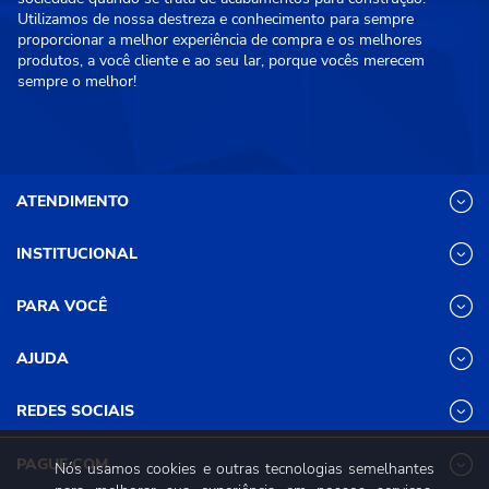
Utilizamos de nossa destreza e conhecimento para sempre
proporcionar a melhor experiência de compra e os melhores
produtos, a você cliente e ao seu lar, porque vocês merecem
sempre o melhor!
ATENDIMENTO
INSTITUCIONAL
(31) 3611-8221 Site
Segunda a Sexta das 8h às 17h30
Nossas Lojas
PARA VOCÊ
Sábado das 8h às 12h
Promoções
(31) 3611-8200 Loja Física
Programa de
Minha conta
AJUDA
Relacionamento
Segunda a Sexta das 8h às 17h30
Meus pedidos
Mundial (PRM)
Sábado das 8h às 12h
Revistas
Dúvidas
Trabalhe Conosco
REDES SOCIAIS
Frequentes
Pagamento
PAGUE COM
Nós usamos cookies e outras tecnologias semelhantes
Frete e Entrega