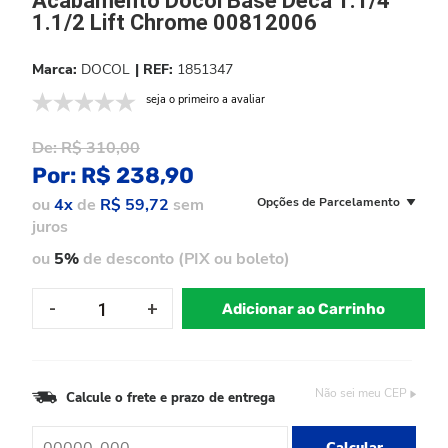
Acabamento Docol Base Deca 1.1/4
1.1/2 Lift Chrome 00812006
DOCOL
1851347
seja o primeiro a avaliar
De:
R$ 310,00
Por:
R$ 238,90
ou
4x
de
R$ 59,72
sem
Opções de Parcelamento
juros
ou
5%
de desconto (PIX ou boleto)
Adicionar ao Carrinho
Não sei meu CEP
Calcule o frete e prazo de entrega
Calcular