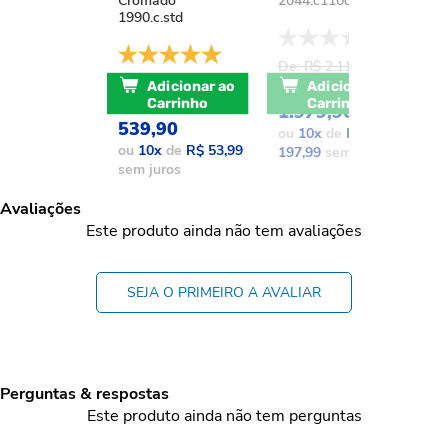
Cromado
2044.c110d.aqc
1
1990.c.std
De: R$ 2.111,37
D
De: R$ 741,17
POR: R$
Adicionar ao
Adicionar ao
POR: R$
Carrinho
Carrinho
1.979,90
1
539,90
ou
10
x
de
R$
o
ou
10
x
de
R$ 53,99
197,99
sem juros
1
sem juros
Avaliações
Este produto ainda não tem avaliações
SEJA O PRIMEIRO A AVALIAR
Perguntas & respostas
Este produto ainda não tem perguntas