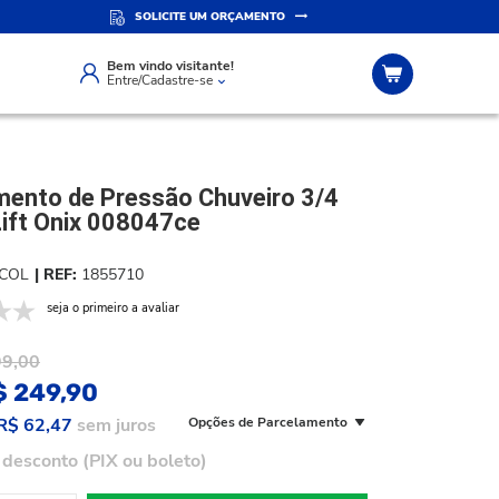
SOLICITE UM ORÇAMENTO
IZADO
ATENDIMENTO PERSONALIZADO
Compre pelo whatsapp
Bem vindo visitante!
Entre/Cadastre-se
ento de Pressão Chuveiro 3/4
Lift Onix 008047ce
COL
1855710
seja o primeiro a avaliar
99,00
$ 249,90
R$ 62,47
sem juros
Opções de Parcelamento
desconto (PIX ou boleto)