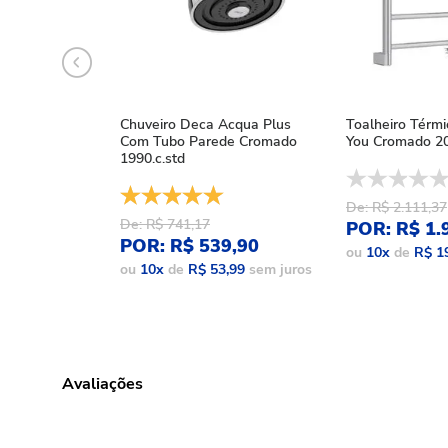
Chuveiro Deca Acqua Plus
Toalheiro Térm
Com Tubo Parede Cromado
You Cromado 20
1990.c.std
De: R$ 2.111,37
De: R$ 741,17
POR: R$ 1.
POR: R$ 539,90
ou
10
x
de
R$ 1
ou
10
x
de
R$ 53,99
sem juros
Avaliações