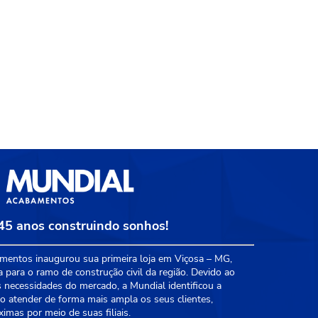
45 anos construindo sonhos!
entos inaugurou sua primeira loja em Viçosa – MG,
a para o ramo de construção civil da região. Devido ao
 necessidades do mercado, a Mundial identificou a
 atender de forma mais ampla os seus clientes,
mas por meio de suas filiais.