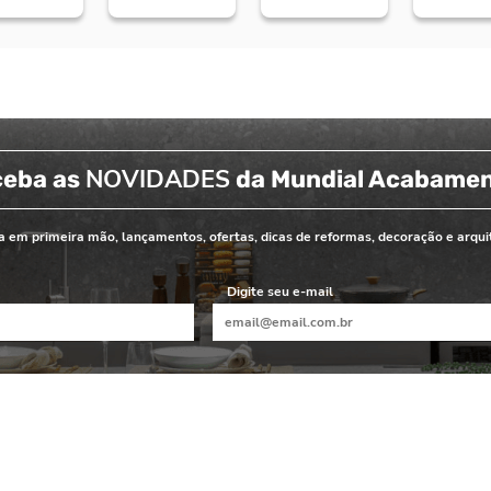
NOVIDADES
ceba as
da Mundial Acabame
 em primeira mão, lançamentos, ofertas, dicas de reformas, decoração e arqui
Digite seu e-mail