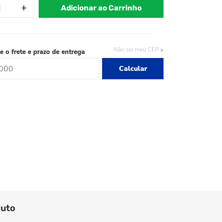
Adicionar ao Carrinho
Não sei meu CEP
e o frete e prazo de entrega
Calcular
duto