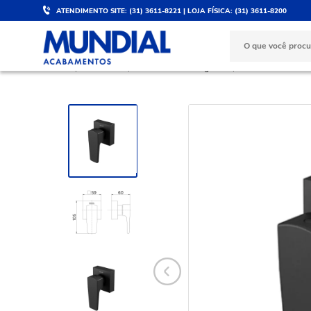
ATENDIMENTO SITE: (31) 3611-8221 | LOJA FÍSICA: (31) 3611-8200
DESCONTO DE 5%
PARCELE 
Válido para PIX e boleto
No cartão d
BANHEIRO
Acabamentos e Registros
Acabamentos de P