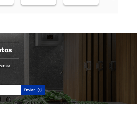
ntos
tetura.
Enviar