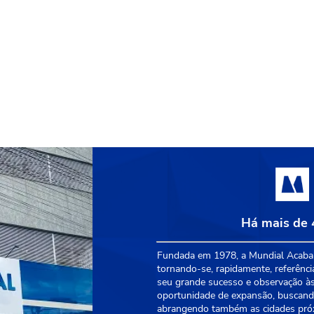
Há mais de 
Fundada em 1978, a Mundial Acabam
tornando-se, rapidamente, referênci
seu grande sucesso e observação às
oportunidade de expansão, buscando
abrangendo também as cidades próxi