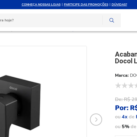
CONHEÇA NOSSAS LOJAS
PARTICIPE DAS PROMOÇÕES
DÚVIDAS?
ATÉ 10X SEM JUROS
ATENDIMENTO PERSONAL
e crédito
Compre pelo whatsapp
ressão
Acabamento de Pressão Chuveiro 3/4 Docol Lift Onix 008047ce
Acabam
Docol 
DO
De:
R$ 2
Por:
R
ou
4x
de
ou
5%
de 