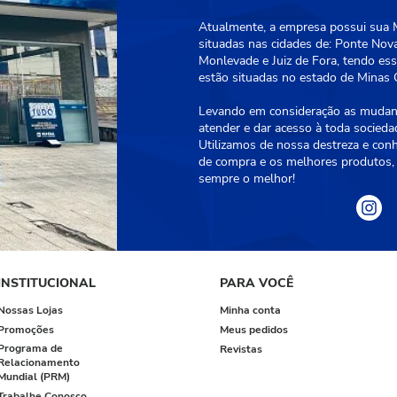
Atualmente, a empresa possui sua Ma
situadas nas cidades de: Ponte Nova
Monlevade e Juiz de Fora, tendo essa
estão situadas no estado de Minas G
Levando em consideração as mudanç
atender e dar acesso à toda socied
Utilizamos de nossa destreza e con
de compra e os melhores produtos, 
sempre o melhor!
INSTITUCIONAL
PARA VOCÊ
Nossas Lojas
Minha conta
Promoções
Meus pedidos
Programa de
Revistas
Relacionamento
Mundial (PRM)
Trabalhe Conosco