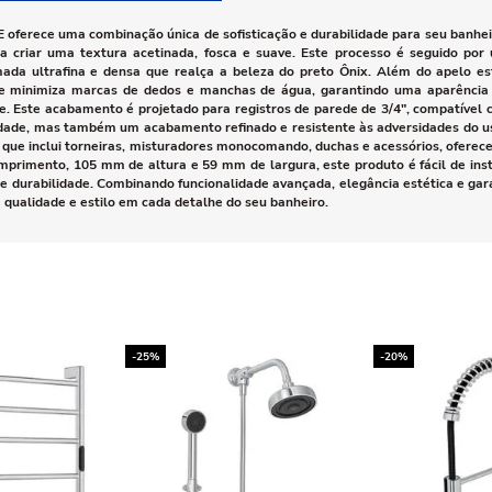
 oferece uma combinação única de sofisticação e durabilidade para seu banhe
a criar uma textura acetinada, fosca e suave. Este processo é seguido po
ada ultrafina e densa que realça a beleza do preto Ônix. Além do apelo es
fície minimiza marcas de dedos e manchas de água, garantindo uma aparênci
 Este acabamento é projetado para registros de parede de 3/4", compatível 
dade, mas também um acabamento refinado e resistente às adversidades do us
a que inclui torneiras, misturadores monocomando, duchas e acessórios, ofer
mento, 105 mm de altura e 59 mm de largura, este produto é fácil de insta
e e durabilidade. Combinando funcionalidade avançada, elegância estética e ga
 qualidade e estilo em cada detalhe do seu banheiro.
-25%
-20%