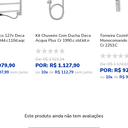
ico 127v Deca
Kit Chuveiro Com Ducha Deca
Torneira Cozin
44.c110d.aqc
Acqua Plus Cr 1990.c.std.kit.n
Monocomando 
Cr 2253.C
De: R$ 1.522,34
De: R$ 1.174,6
979,90
POR: R$ 1.127,90
POR: R$ 9
97,99
sem juros
ou
10
x
de
R$ 112,79
sem juros
ou
10
x
de
R$ 9
Este produto ainda não tem avaliações