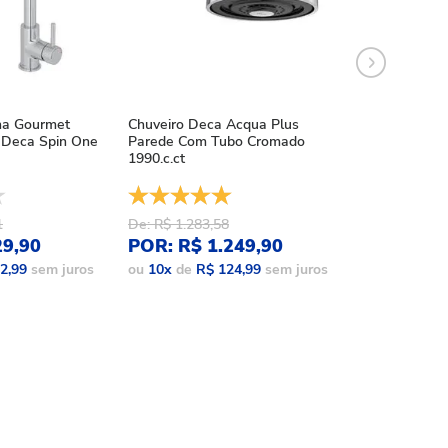
ha Gourmet
Chuveiro Deca Acqua Plus
Chuveiro Deca
Deca Spin One
Parede Com Tubo Cromado
Acqua Plus Bl
1990.c.ct
1990.bl.std.mt
1
De: R$ 1.283,58
De: R$ 1.086,
29,90
POR: R$ 1.249,90
POR: R$ 9
2,99
sem juros
ou
10
x
de
R$ 124,99
sem juros
ou
10
x
de
R$ 