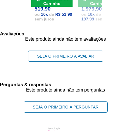
POR: R$
POR: R$
1
Carrinho
Carrinho
519,90
1.979,90
1
ou
10
x
de
R$ 51,99
ou
10
x
de
R$
sem juros
197,99
sem juros
Avaliações
Este produto ainda não tem avaliações
SEJA O PRIMEIRO A AVALIAR
Perguntas & respostas
Este produto ainda não tem perguntas
SEJA O PRIMEIRO A PERGUNTAR