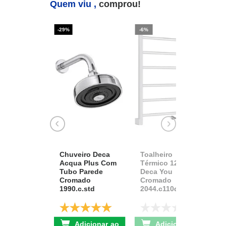
Quem viu ,
comprou!
-29%
-6%
-2
Chuveiro Deca
Toalheiro
K
Acqua Plus Com
Térmico 127v
D
Tubo Parede
Deca You
A
Cromado
Cromado
1
1990.c.std
2044.c110d.aqc
D
De: R$ 741,17
De: R$ 2.111,37
Adicionar ao
Adicionar ao