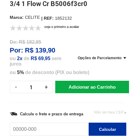
3/4 1 Flow Cr B5006f3cr0
CELITE
1852132
seja o primeiro a avaliar
De:
R$ 182,85
Por:
R$ 139,90
ou
2x
de
R$ 69,95
sem
Opções de Parcelamento
juros
ou
5%
de desconto (PIX ou boleto)
Adicionar ao Carrinho
Não sei meu CEP
Calcule o frete e prazo de entrega
Calcular