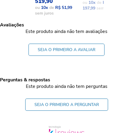
519,90
ou
10
x
de
R$
o
ou
10
x
de
R$ 51,99
197,99
sem juros
1
sem juros
Avaliações
Este produto ainda não tem avaliações
SEJA O PRIMEIRO A AVALIAR
Perguntas & respostas
Este produto ainda não tem perguntas
SEJA O PRIMEIRO A PERGUNTAR