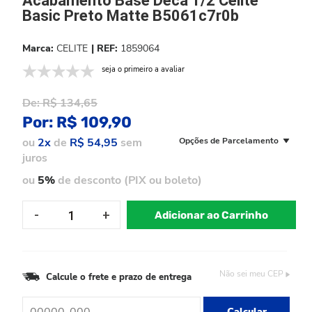
Acabamento Base Deca 1/2 Celite
Basic Preto Matte B5061c7r0b
CELITE
1859064
seja o primeiro a avaliar
De:
R$ 134,65
Por:
R$ 109,90
ou
2x
de
R$ 54,95
sem
Opções de Parcelamento
juros
ou
5%
de desconto (PIX ou boleto)
Adicionar ao Carrinho
Não sei meu CEP
Calcule o frete e prazo de entrega
Calcular