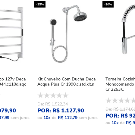
-25%
-20%
ico 127v Deca
Kit Chuveiro Com Ducha Deca
Torneira Cozin
44.c110d.aqc
Acqua Plus Cr 1990.c.std.kit.n
Monocomando 
Cr 2253.C
De: R$ 1.522,34
De: R$ 1.174,6
979,90
POR: R$ 1.127,90
POR: R$ 9
97,99
sem juros
ou
10
x
de
R$ 112,79
sem juros
ou
10
x
de
R$ 9