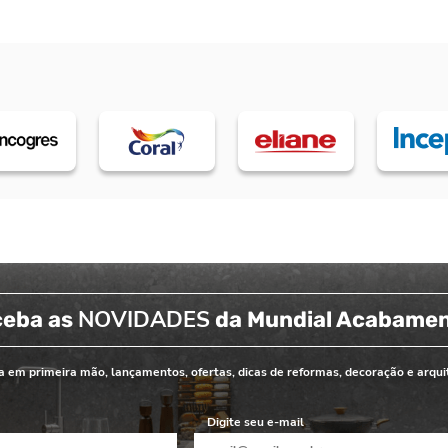
NOVIDADES
ceba as
da Mundial Acabame
 em primeira mão, lançamentos, ofertas, dicas de reformas, decoração e arqui
Digite seu e-mail