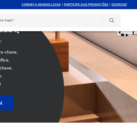
CONHEÇA NOSSAS LOJAS
PARTICIPE DAS PROMOÇÕES
DÚVIDAS?
da :(
:
ra-chave;
fica;
-chave;
o
5
al