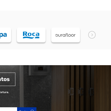
ntos
tetura.