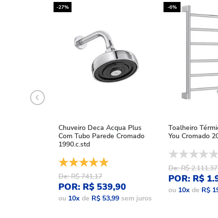
-27%
-6%
Chuveiro Deca Acqua Plus
Toalheiro Térm
Com Tubo Parede Cromado
You Cromado 20
1990.c.std
De: R$ 2.111,37
De: R$ 741,17
POR: R$ 1.
POR: R$ 539,90
ou
10
x
de
R$ 1
ou
10
x
de
R$ 53,99
sem juros