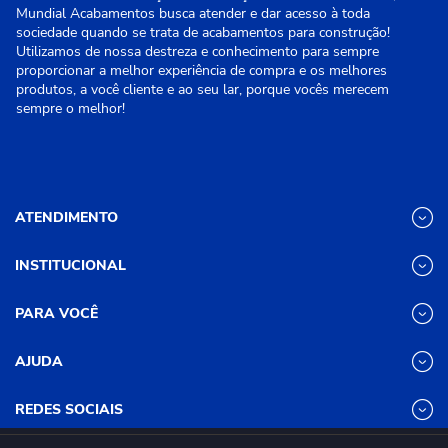
Mundial Acabamentos busca atender e dar acesso à toda
sociedade quando se trata de acabamentos para construção!
Utilizamos de nossa destreza e conhecimento para sempre
proporcionar a melhor experiência de compra e os melhores
produtos, a você cliente e ao seu lar, porque vocês merecem
sempre o melhor!
ATENDIMENTO
INSTITUCIONAL
(31) 3611-8221 Site
Segunda a Sexta das 8h às 17h30
Nossas Lojas
PARA VOCÊ
Sábado das 8h às 12h
Promoções
(31) 3611-8200 Loja Física
Programa de
Minha conta
AJUDA
Relacionamento
Segunda a Sexta das 8h às 17h30
Meus pedidos
Mundial (PRM)
Sábado das 8h às 12h
Revistas
Dúvidas
Trabalhe Conosco
REDES SOCIAIS
Frequentes
Pagamento